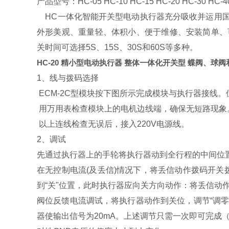
产品型号：HC-05 HC-10 HC-15 HC-20 HC-30 HC-40
HC一体化智能开关型电动执行器充分吸收并运用国
外形美观、重量轻、体积小、便于维修、安装简单、可手电动
关时间可选择5S、15S、30S和60S等多种。
HC-20 精小型电动执行器 整体一体化开关型 蝶阀、球
1、线与拨码选择
ECM-2C型模块按下图所示完成模块与执行器接线。
用万用表检查模块上的电机边线端，确保无短路现象
以上连线检查无误后，接入220V电源线。
2、调试
先通过执行器上的手轮将执行器动到全行程的中间位
在无控制电流(及丢信)情况下，将丢信动作拨码开关
到“关"位置，此时执行器应向关方向动作：将丢信动作
阀位反馈电流调试，将执行器动作到关位，调节“调零"
器使输出信号为20mA。上述调节只需一次即可完成（