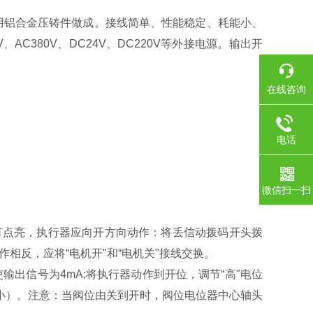
用铝合金压铸件做成。接线简单、性能稳定、耗能小、
AC380V、DC24V、DC220V等外接电源。输出开
在线咨询
电话
微信扫一扫
示灯点亮，执行器应向开方向动作：将丢信动拨码开头拨
相反，应将“电机开"和“电机关"接线交换。
输出信号为4mA;将执行器动作到开位，调节“高"电位
向减小）。注意：当阀位由关到开时，阀位电位器中心轴头