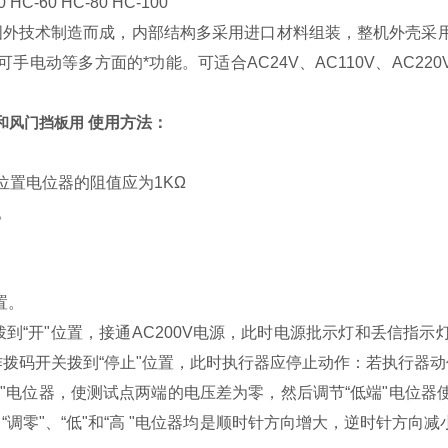
 HC-60 HC-80 HC-100
外技术制造而成，内部结构多采用进口材料组装，整机外壳采
等多方面的*功能。可适合AC24V、AC110V、AC220V、
阀和风门挡板
用
使用方法：
位置电位器的阻值应为1KΩ
。
置。
拨到“开"位置，接通AC200V电源，此时电源批示灯和丢信指
拨码开关拨到“停止"位置，此时执行器应停止动作：若执行器动作
电位器，使测试点两端的电压差为零，然后调节“低端"电位器使
“调零"、“低"和“高 "电位器均是顺时针方向增大，逆时针方