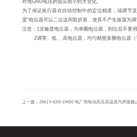
对地GND电压的值应由小到大变化。
为了保证执行器在自动控制中的定位精度，须调节灵
度"电位器可以二位这间取折衷，使其不产生振荡为
注意：1灵敏度电位器，为单圈电位器，到位后不要
2调零、低 、高电位器，均匀精密多圈电位器（可
上一篇：
J961Y-420I-DN50 电厂用电动高压高温蒸汽焊接截