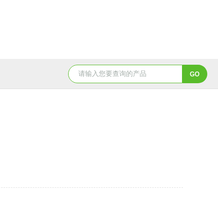
造纸行业电动刀闸阀选型
dn200湖泉电动截止阀
一体