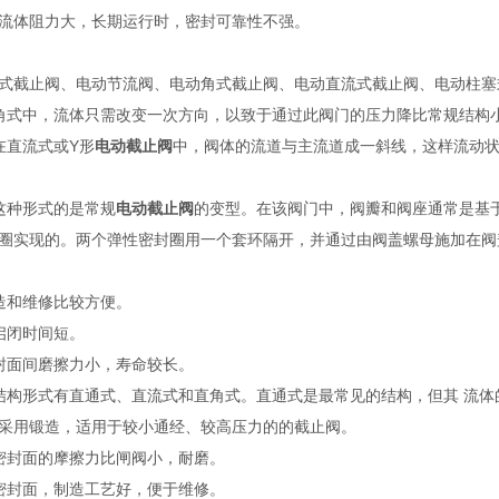
流体阻力大，长期运行时，密封可靠性不强。
式截止阀、电动节流阀、电动角式截止阀、电动直流式截止阀、电动柱塞
式中，流体只需改变一次方向，以致于通过此阀门的压力降比常规结构
直流式或Y形
电动截止阀
中，阀体的流道与主流道成一斜线，这样流动
种形式的是常规
电动截止阀
的变型。在该阀门中，阀瓣和阀座通常是基
圈实现的。两个弹性密封圈用一个套环隔开，并通过由阀盖螺母施加在阀
造和维修比较方便。
启闭时间短。
封面间磨擦力小，寿命较长。
结构形式有直通式、直流式和直角式。直通式是最常见的结构，但其 流
采用锻造，适用于较小通经、较高压力的的截止阀。
密封面的摩擦力比闸阀小，耐磨。
密封面，制造工艺好，便于维修。