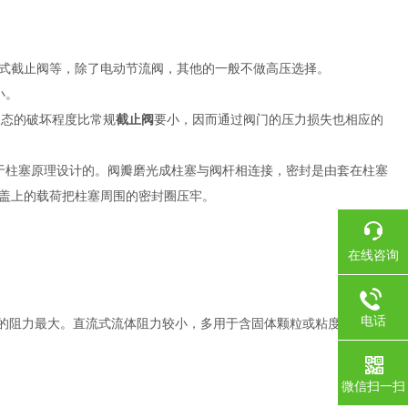
式截止阀等，除了电动节流阀，其他的一般不做高压选择。
小。
状态的破坏程度比常规
截止阀
要小，因而通过阀门的压力损失也相应的
于柱塞原理设计的。阀瓣磨光成柱塞与阀杆相连接，密封是由套在柱塞
盖上的载荷把柱塞周围的密封圈压牢。
在线咨询
电话
体的阻力最大。直流式流体阻力较小，多用于含固体颗粒或粘度大的流
微信扫一扫