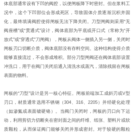
体底部通常设有下凹的阀腔，以便闸板降下时密封。但在浆料工
况中，这个下凹部位会形成死区，导致固体介质逐渐沉积并固
化，最终填满阀腔使得闸板无法下降关闭。刀型闸阀则采用“无
阀座槽”或“贯通式”设计，阀体底部为平底或开口式（常称为“开
放式”或“穿透式”刀闸阀），闸板从阀体一侧插入另一侧，关闭时
闸板刃口切断介质，阀体底部没有存料空间。这种结构使得介质
能够直接流过，不会形成堆积。部分刀型闸阀还在阀体底部设置
冲洗口，用于在阀门关闭后通入清洗水或蒸汽，清除残留在闸板
表面的物料。
闸板的“刀型”设计是另一核心特征。闸板前端加工成斜刃或V型
刃口，材质通常选用不锈钢（304、316、2205）并经硬化处理
（如渗氮或表面镀硬铬）。当阀门关闭时，闸板的刃口向下运
动，利用剪切力切断夹在密封面之间的纤维、纸张、塑料片或软
质颗粒，从而保证阀门能够关闭并形成密封。对于较硬的颗粒