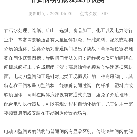
更新时间：2026-05-26 点击次数：287
在污水处理、造纸、矿山、选煤、食品加工、化工以及电力等行
业中，常常需要输送含有大量固体颗粒、纤维浆料、泥浆或粘稠
介质的流体。这类介质对普通阀门提出了挑战：悬浮颗粒容易堆
积在阀体底部凹槽，导致阀门无法关闭；纤维状物质可能缠绕在
闸板或阀杆上，造成启闭卡涩；高磨蚀性的颗粒会快速磨损密封
面。电动刀型闸阀正是针对此类工况而设计的一种专用阀门，其
特点在于闸板呈刀型结构，能够剪切通过阀口的纤维、塑料片或
软质固体，同时在阀体底部设有贯通式流道，避免了介质堆积。
配合电动执行器后，可以实现远程和自动化操作，尤其适用于需
要频繁启闭或安装在不易到达位置的场合。
电动刀型闸阀的结构与普通闸阀有显著区别。传统法兰闸阀的阀