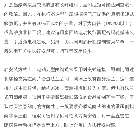
别是当浆料浓度较高或含有长纤维时，启闭扭矩可能达到空载时
的数倍。因此，在执行器选型时应根据阀门厂提供的启闭扭矩试
验数据，并留有20%至30%的余量。对于大口径（DN200以上）
或高浓度浆料工况，建议选用多回转电动执行器配合蜗轮减速装
置，以避免电机过载。另外，刀型闸阀的行程控制较为简单，一
般采用开关型执行器即可，调节型应用较少。
在安装方式上，电动刀型闸阀通常采用对夹式连接，即阀门通过
长螺栓夹紧在两片管道法兰之间，阀体上没有自身法兰。这种连
接方式重量较轻、结构紧凑，安装和拆卸较为方便。但也有法兰
式刀型闸阀，适用于需要频繁拆卸清洗的食品或制药生产线。安
装时应注意阀门的方向性，一般要求介质流向从阀座的承压侧指
向非承压侧，但双向密封型则可任意方向安装。对于垂直管道，
建议将电动执行器置于上方，防止介质进入执行器内部。