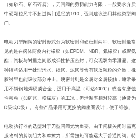
（如砂石、矿石碎屑），刀闸阀的剪切能力有限，一般要求介质
中硬颗粒尺寸不超过阀门通径的1/10，否则建议选用其他类型阀
门。
电动刀型闸阀的密封形式分为软密封和硬密封两种。软密封最常
见的是在阀体两侧内衬橡胶（如EPDM、NBR、氟橡胶）或聚氨
酯，闸板与衬里之间形成弹性挤压密封，可实现双向零泄漏。这
种结构适用于处理污水、纸浆、泥浆等含有软质颗粒的介质，橡
胶衬里也能吸收部分冲击。硬密封则是金属对金属接触，通常采
用不锈钢堆焊硬质合金，适用于高温（可达400℃）或含有磨蚀
性颗粒（如矿浆、粉煤灰）的工况，但泄漏率相对较高（通常为
D级或C级）。有些产品采用可更换的阀座圈设计，便于维修。
电动执行器的选型对于刀型闸阀尤为重要。由于闸板关闭时需克
服物料的剪切阻力和摩擦力，所需扭矩可能远大于普通闸阀。特