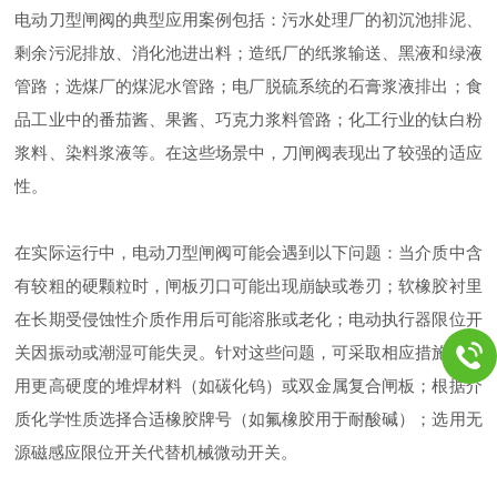
电动刀型闸阀的典型应用案例包括：污水处理厂的初沉池排泥、
剩余污泥排放、消化池进出料；造纸厂的纸浆输送、黑液和绿液
管路；选煤厂的煤泥水管路；电厂脱硫系统的石膏浆液排出；食
品工业中的番茄酱、果酱、巧克力浆料管路；化工行业的钛白粉
浆料、染料浆液等。在这些场景中，刀闸阀表现出了较强的适应
性。
在实际运行中，电动刀型闸阀可能会遇到以下问题：当介质中含
有较粗的硬颗粒时，闸板刃口可能出现崩缺或卷刃；软橡胶衬里
在长期受侵蚀性介质作用后可能溶胀或老化；电动执行器限位开
关因振动或潮湿可能失灵。针对这些问题，可采取相应措施：选
用更高硬度的堆焊材料（如碳化钨）或双金属复合闸板；根据介
质化学性质选择合适橡胶牌号（如氟橡胶用于耐酸碱）；选用无
源磁感应限位开关代替机械微动开关。