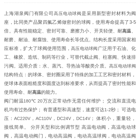
上海湖泉阀门有限公司
是采用新型密封材料为阀
高压电动球阀
座，比同类产品聚四氟乙烯做密封的球阀，使用寿命提高了3-5
倍。
具有性能稳定、密封可靠、磨擦力小、开关轻便、耐
、
高温
耐磨、耐油、耐腐蚀、使用寿命长等优点。
结构长度采用国家相
应标准，扩大了球阀使用范围，
广泛用于石油、化
高压电动球阀
工、橡胶、造纸、制药等行业，可替代截止阀、柱塞阀、快速排
污阀。适用介质：水、蒸汽、导热油等酸类介质。
高压电动球阀
结构特点：
的球体、密封圈采用了特殊的加工工艺和密封材料，
使球体表面粗糙度和圆度达到标准要求，从而提高了密封性能和
使用寿命、耐
的能力。
高温
阀门耐温
℃
万次正常动作无需任何维护；
交流和直流电
180
20
机均有过热保护；
有普通型和高速型，速度可达
秒；
可选电
1-2
压：
，
，
，
；
体积小，重量轻，
AC220V
AC110V
DC24V
DC14V
接线简单。
分开关型和比例调节型
高温电动阀，高温电动球
阀，高温电动阀门，电动高温阀，电动高温球阀，电动高温阀