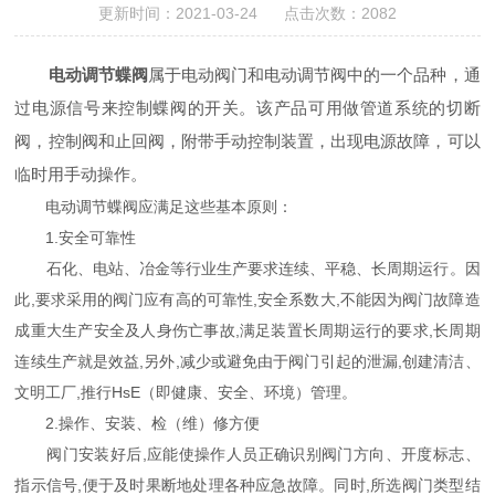
更新时间：2021-03-24 点击次数：2082
电动调节蝶阀
属于电动阀门和电动调节阀中的一个品种，通
过电源信号来控制蝶阀的开关。该产品可用做管道系统的切断
阀，控制阀和止回阀，附带手动控制装置，出现电源故障，可以
临时用手动操作。
电动调节蝶阀应满足这些基本原则：
1.安全可靠性
石化、电站、冶金等行业生产要求连续、平稳、长周期运行。因
此,要求采用的阀门应有高的可靠性,安全系数大,不能因为阀门故障造
成重大生产安全及人身伤亡事故,满足装置长周期运行的要求,长周期
连续生产就是效益,另外,减少或避免由于阀门引起的泄漏,创建清洁、
文明工厂,推行HsE（即健康、安全、环境）管理。
2.操作、安装、检（维）修方便
阀门安装好后,应能使操作人员正确识别阀门方向、开度标志、
指示信号,便于及时果断地处理各种应急故障。同时,所选阀门类型结