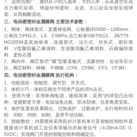
7
、
适用范围广，通径从小到几毫米，大到几米，从高真空至高
压力都可应用。 球旋转90度时，在进、出口处应全部呈现球
面，从而截断流动。
三、
电动硬密封金属蝶阀
主要技术参数：
1、阀体、阀体形式：直通铸造阀、公称通径DN50～1200mm、
公称压力PN1.0、1.6、2.5MPa 法兰标准GB/T9113、 JB/T79、
HG20594及其他标准，连接形式：法兰式、对夹式，密封填
料：V型聚四氟乙烯填料、含浸聚四氟乙烯填料、石棉编织填
料、柔性石墨
2、阀内件、阀芯形式“"蝶"型垂直板式，流量特性：近似等百分
比，阀芯材料：铸钢、不锈钢（CF8、CF8M、CF3、CF3M）
四、
电动硬密封金属蝶阀
执行机构：
1、功能强劲：智能型、调节型、开关式。
2、体积小巧：体积仅相当于同类产品的35%左右。
3、使用方便：采用单相电源，接线简单；采用*的球型凸出结
构，使观察更方便；免加油免点检、防水防锈、任意角度安装。
4、保护装置有双重限位、过热保护、过载保护。全行程时间15
秒、30秒、45秒、60秒。及带手动功能。
5、智能数控：内置模块采用良好计算机单片及智能控制软件直
接接收计算机或工业仪表等输出的标准信号（4-20mA DC /1-
5VDC）实现阀门开度的智能控制和精确定位。