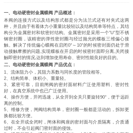
一、
电动硬密封金属蝶阀
产品
概述：
本阀的
连接方式以及结构形式都是分为法兰式还有对夹式这两
种，并且由于有着体力小重量比较轻以及结构简单等特点，其结
构分为金属密封和软密封结构。金属密封是采用一个"U"型不锈
钢密封圈，该精密的弹性密封圈与经过抛光的蝶板三维偏心接
触。解决了传统偏心蝶阀在启闭0°～10°的时候密封面仍处于滑
动接触摩擦的问题,实现蝶板在开启的时候密封面即分离,关闭接
触即密封的情况,达到增加使用寿命、密封性能良好的目的。
二、
电动硬密封金属蝶阀
产品
优点：
1、流体阻力小，其阻力系数与同长度的管段相等。
2
、
结构简单、体积小、重量轻。
3
、
紧密可靠，目前闸阀的密封面材料广泛使用塑料、密封性
好，在真空系统中也已广泛使用。
4
、
操作方便，开闭迅速，从全开到全关只要旋转90°，便于远距
离的控制。
5
、
维修方便，闸阀结构简单，密封圈一般都是活动的，拆卸更
换都比较方便。
6
、
在全开或全闭时，闸体和阀座的密封面与介质隔离，介质通
过时，不会引起阀门密封面的侵蚀。