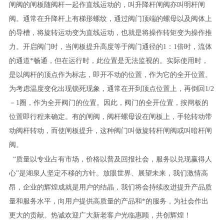
闸阀的闸板随阀杆一起作直线运动的，叫升降杆闸阀亦叫明杆闸
阀。通常在升降杆上有梯形螺纹，通过阀门顶端的螺母以及阀体上
的导槽，将旋转运动变为直线运动，也就是将操作转矩变为操作推
力。开启阀门时，当闸板提升高度等于阀门通径的1：1倍时，流体
的通道*畅通，但在运行时，此位置是无法监视的。实际使用时，
是以阀杆的顶点作为标志，即开不动的位置，作为它的全开位置。
为考虑温度变化出现锁死现象，通常在开到顶点位置上，再倒回1/2
－1圈，作为全开阀门的位置。因此，阀门的全开位置，按闸板的
位置即行程来确定。有的闸阀，阀杆螺母设在闸板上，手轮转动带
动阀杆转动，而使闸板提升，这种阀门叫做旋转杆闸阀或叫暗杆闸
阀。
“质量以专业占有市场，价格以普及回报社会，服务以兑现赢得人
心”是湖泉人坚定不移的方针。放眼世界、展望未来，我们激情高
昂，企业的辉煌成就是用户的结晶，我们将会持续改进提升产品质
量和服务水平，向用户提供高质量的产品和*的服务，为社会作出
更大的贡献。热诚欢迎广大新老客户光临惠顾，共创辉煌！