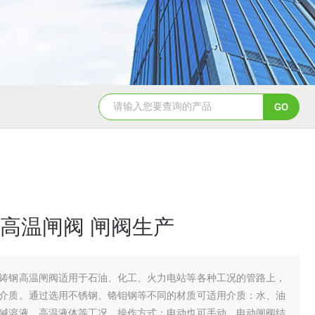
造纸行业电动刀闸阀选型
dn200湖泉电动截止阀
一体
高温闸阀 闸阀生产
铸钢高温闸阀适用于石油、化工、火力电站等各种工况的管路上，
介质。通过选用不锈钢、铬钼钢等不同的材质可适用介质：水、油
碱溶液、高温液体等工况。操作方式：电动也可手动。电动闸阀结