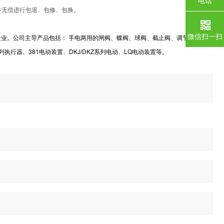
电话
并无偿进行包退、包修、包换。
微信扫一扫
业。公司主导产品包括： 手电两用的闸阀、蝶阀、球阀、截止阀、调节阀，止回
列执行器、381电动装置、DKJ/DKZ系列电动、LQ电动装置等。