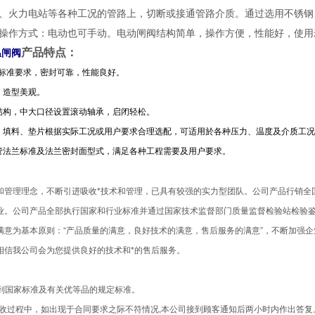
、火力电站等各种工况的管路上，切断或接通管路介质。通过选用不锈钢
操作方式：电动也可手动。电动闸阀结构简单，操作方便，性能好，使用
​产品特点：
温闸阀
*标准要求，密封可靠，性能良好。
，造型美观。
板结构，中大口径设置滚动轴承，启闭轻松。
全，填料、垫片根据实际工况或用户要求合理选配，可适用於各种压力、温度及介质工
配管法兰标准及法兰密封面型式，满足各种工程需要及用户要求。
和管理理念，不断引进吸收*技术和管理，已具有较强的实力型团队。公司产品行销全
业。公司产品全部执行国家和行业标准并通过国家技术监督部门质量监督检验站检验
满意为基本原则：“产品质量的满意，良好技术的满意，售后服务的满意”，不断加强
相信我公司会为您提供良好的技术和*的售后服务。
达到国家标准及有关优等品的规定标准。
客验收过程中，如出现于合同要求之际不符情况,本公司接到顾客通知后两小时内作出答