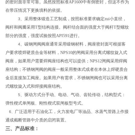
的密封面非常可靠。虽然按照标准
AP1600
中有倒密封，但这不作为
在带压情况下更换填料的依据。
、采用整体锻造工艺制成，按照标准要求确定zui小直径，
3
阀杆和阀瓣采用
T
型结构连接。阀杆结合面的强度大于阀杆
T
型螺纹
部分的强度，强度试验按照
API591
进行。
、碳钢闸阀阀座通常采用锻钢材料，阀座密封面可根据客
4
户要求喷焊硬质合金等材料，
NPS10
的闸阀采用分离式螺纹旋入式
阀座，如果用户需要焊阀座结构也可以提供；
NPS12
闸阀采用焊阀
座结构；不锈钢闸阀的阀座一般采用整体式或者在本休上焊硬质合
金后直接加工阀座。如果用户有需求，不锈钢闸阀也可以采用分离
式螺纹旋入式和焊接阀座结构。
、驱动方式分手动、电动、气动、齿轮传动，结构型式：
5
弹性楔式单闸板、刚性楔式双闸板型号式。
广泛适用于石油化工，火力发电厂等油品、水蒸气管路上作接
6、
通或截断管路中介质的启闭装置。
三、产品标准：