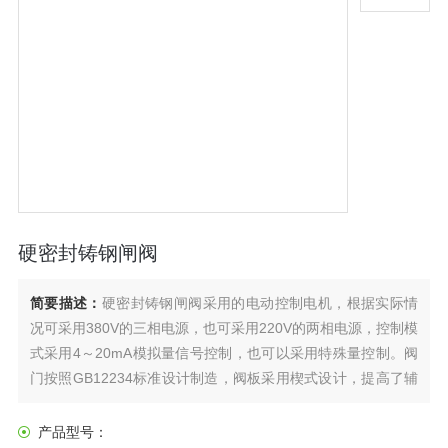
硬密封铸钢闸阀
简要描述：
硬密封铸钢闸阀采用的电动控制电机，根据实际情
况可采用380V的三相电源，也可采用220V的两相电源，控制模
式采用4～20mA模拟量信号控制，也可以采用特殊量控制。阀
门按照GB12234标准设计制造，阀板采用楔式设计，提高了辅
助的密封载荷，以是金属密封的楔式闸阀既能保证高的介质压
力密封，也能对低的介质压力进行密封。
产品型号：