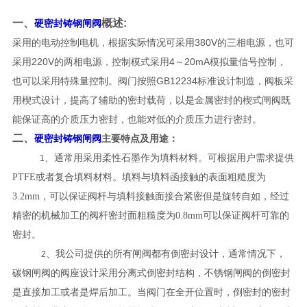
一、
概述:
硬密封铸钢闸阀
采用的电动控制电机，根据实际情况可采用380V的三相电源，也可
采用220V的两相电源，控制模式采用4～20mA模拟量信号控制，
也可以采用特殊量控制。阀门按照GB12234标准设计制造，阀板采
用楔式设计，提高了辅助的密封载荷，以是金属密封的楔式闸阀既
能保证高的介质压力密封，也能对低的介质压力进行密封。
二、
硬密封铸钢闸阀
主要特点及用途：
、通常用采用柔性石墨作为填料材料。可根据用户需求提供
1
PTFE
或者复合填料材料。填料与填料函接触的表面粗糙度为
3.2mm
，可以保证阀杆与填料接触面接合紧密但是旋转自如，经过
精密的机械加工的阀杆密封面粗糙度为
0.8mm
可以保证阀杆可靠的
密封。
、我公司提供的所有闸阀都有倒密封设计，通常情况下，
2
碳钢闸阀的阀座设计采用分离式倒密封结构，不锈钢闸阀的倒密封
是直接加工或者是焊后加工。当阀门在全开位置时，倒密封的密封