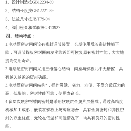
1
、设计制造按
GB12234-89
2
、结构长度按
GB12221-89
3
、法兰尺寸按
JB/T79-94
4
、阀门检查和试验按
GB13927
四、
结构特点：
1
.电动硬密封闸阀设有密封调节装置，长期使用后若密封性能下
降，可调节蝶板密封圈向发座靠近即可恢复原有密封性能，大大地
提高使用寿命。
2.电动硬密封闸阀采用三维偏心结构，阀座与蝶板几乎无磨擦，具
有越关越紧的密封功能。
3.电动硬密封闸阀结构*，操作灵活、省力、方便、不受介质压力的
高、低影响，密封性能可靠，使用寿命长。
4.多层次硬密封蝶阀密封是采用软硬层金属片层叠成，通过高精度
机械加工成形，嵌装在蝶板上与阀座吻合，具有金属密封和弹性密
封的双重优点，无论在低温和高温情况下，均具有良好的密封性
能。