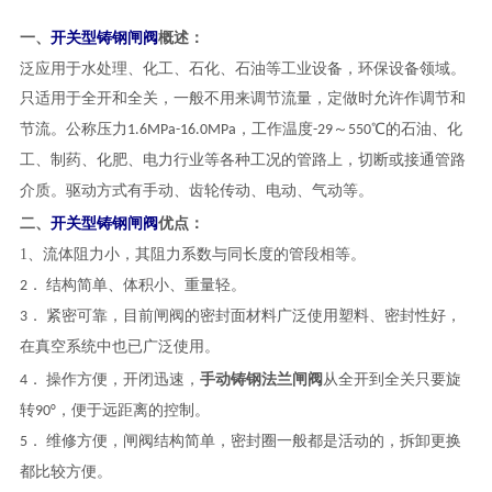
开关型铸钢闸阀
一、
概述：
泛应用于水处理、化工、石化、石油等工业设备，环保设备领域。
只适用于全开和全关，一般不用来调节流量，定做时允许作调节和
节流。公称压力1.6MPa-16.0MPa，工作温度-29～550℃的石油、化
工、制药、化肥、电力行业等各种工况的管路上，切断或接通管路
介质。
驱动方式有手动、齿轮传动、电动、气动等。
开关型铸钢闸阀
二、
优点：
1、
流体阻力小，其阻力系数与同长度的管段相等。
2． 结构简单、体积小、重量轻。
3． 紧密可靠，目前闸阀的密封面材料广泛使用塑料、密封性好，
在真空系统中也已广泛使用。
手动
铸钢
法兰闸阀
4． 操作方便，开闭迅速，
从全开到全关只要旋
转90°，便于远距离的控制。
5． 维修方便，闸阀结构简单，密封圈一般都是活动的，拆卸更换
都比较方便。