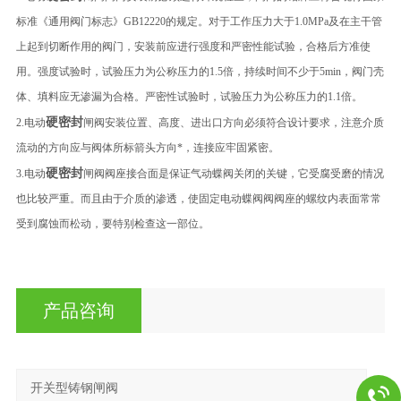
标准《通用阀门标志》GB12220的规定。对于工作压力大于1.0MPa及在主干管
上起到切断作用的阀门，安装前应进行强度和严密性能试验，合格后方准使
用。强度试验时，试验压力为公称压力的1.5倍，持续时间不少于5min，阀门壳
体、填料应无渗漏为合格。严密性试验时，试验压力为公称压力的1.1倍。
硬密封
2.电动
闸阀安装位置、高度、进出口方向必须符合设计要求，注意介质
流动的方向应与阀体所标箭头方向*，连接应牢固紧密。
硬密封
3.电动
闸阀阀座接合面是保证气动蝶阀关闭的关键，它受腐受磨的情况
也比较严重。而且由于介质的渗透，使固定电动蝶阀阀阀座的螺纹内表面常常
受到腐蚀而松动，要特别检查这一部位。
产品咨询