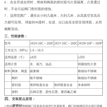
6． 在全开或全闭时，闸体和阀座的密封面与介质隔离，介质通过
时，不会引起阀门密封面的侵蚀。
7． 适用范围广，通径从小到几毫米，大到几米，从高真空至高压
力都可应用。 球旋转90度时，在进、出口处应全部呈现球面，从而
截断流动。
三、
性能参数：
型号
J41H-16C～160C
J41Y-16C～160C
J41W-16P～160P
工作压力（MPa）
1.6～16.0
适用温度（℃）
≤425
≤150
适用介质
水、蒸汽、油品
弱腐蚀性介质
材料
阀体、阀盖
碳素钢
铬镍钛不锈钢
阀杆
铬不锈钢
铬镍钛不锈钢
密封面
堆焊铁基合金
堆焊硬基合金
本体材料
填料
石棉石墨、柔性石墨、聚四氟乙烯
四、
安装要点原理：
硬密封
1.电动
闸阀阀门安装前必须进行外观检查，阀门的铭牌应符合现行国家