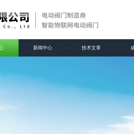
心
新闻中心
技术文章