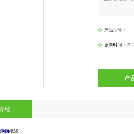
产品型号：
更新时间：
202
产
介绍
概述：
能闸阀