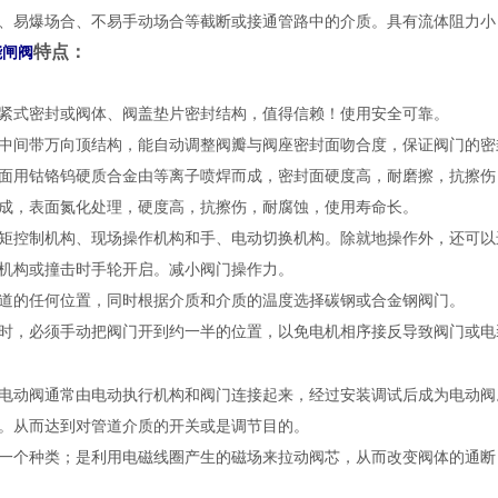
、易爆场合、不易手动场合等截断或接通管路中的介质。具有流体阻力小
特点：
能闸阀
紧式密封或阀体、阀盖垫片密封结构，值得信赖！使用安全可靠。
中间带万向顶结构，能自动调整阀瓣与阀座密封面吻合度，保证阀门的密
面用钴铬钨硬质合金由等离子喷焊而成，密封面硬度高，耐磨擦，抗擦伤
成，表面氮化处理，硬度高，抗擦伤，耐腐蚀，使用寿命长。
矩控制机构、现场操作机构和手、电动切换机构。除就地操作外，还可以进行
机构或撞击时手轮开启。减小阀门操作力。
道的任何位置，同时根据介质和介质的温度选择碳钢或合金钢阀门。
时，必须手动把阀门开到约一半的位置，以免电机相序接反导致阀门或电
电动阀通常由电动执行机构和阀门连接起来，经过安装调试后成为电动阀
。从而达到对管道介质的开关或是调节目的。
一个种类；是利用电磁线圈产生的磁场来拉动阀芯，从而改变阀体的通断