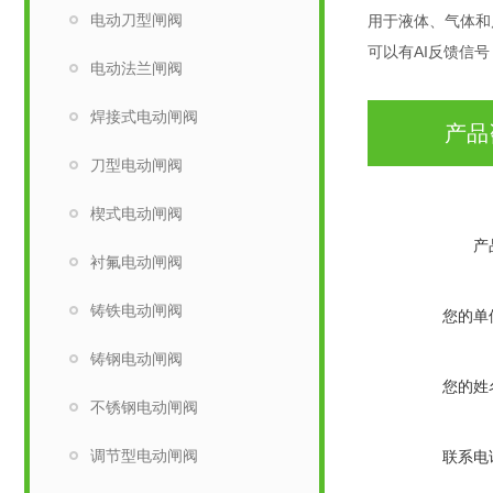
电动刀型闸阀
用于液体、气体和
可以有AI反馈信
电动法兰闸阀
焊接式电动闸阀
产品
刀型电动闸阀
楔式电动闸阀
产
衬氟电动闸阀
铸铁电动闸阀
您的单
铸钢电动闸阀
您的姓
不锈钢电动闸阀
调节型电动闸阀
联系电