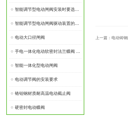
智能调节型电动闸阀安装时要选配合适的手动装置
智能调节型电动闸阀驱动装置的接线须按线路图进行
电动大口径闸阀
上一篇：
电动铸钢
手电一体化电动软密封法兰蝶阀 D941X-16C DN300
智能一体化型电动闸阀
电动调节阀的安装要求
铬钼钢材质耐高温电动截止阀
硬密封电动蝶阀