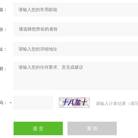
箱：
份：
址：
明：
码：
请输入计算结果（填写