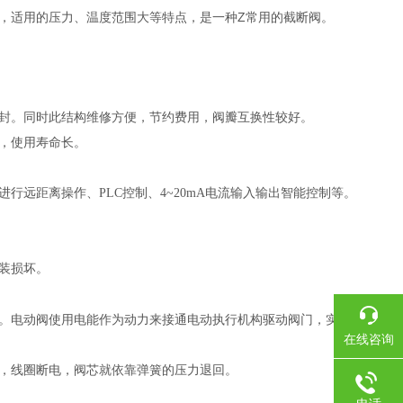
，适用的压力、温度范围大等特点，是一种Z常用的截断阀。
封。同时此结构维修方便，节约费用，阀瓣互换性较好。
，使用寿命长。
远距离操作、PLC控制、4~20mA电流输入输出智能控制等。
装损坏。
。电动阀使用电能作为动力来接通电动执行机构驱动阀门，实现阀门
在线咨询
，线圈断电，阀芯就依靠弹簧的压力退回。