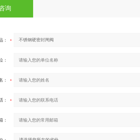
咨询
品：
位：
名：
话：
箱：