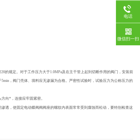
电话
微信扫一扫
20的规定。对于工作压力大于1.0MPa及在主干管上起到切断作用的阀门，安装前
于5min，阀门壳体、填料应无渗漏为合格。严密性试验时，试验压力为公称压力的
头方向*，连接应牢固紧密。
的渗透，使固定电动蝶阀阀阀座的螺纹内表面常常受到腐蚀而松动，要特别检查这