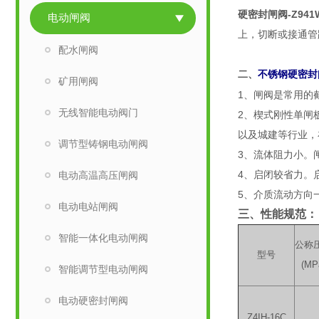
硬密封闸阀-Z94
电动闸阀
上，切断或接通管
配水闸阀
不锈钢硬密封
二、
矿用闸阀
1、闸阀是常用的
无线智能电动阀门
2、楔式刚性单闸
以及城建等行业，
调节型铸钢电动闸阀
3、流体阻力小。
4、启闭较省力。
电动高温高压闸阀
5、介质流动方向
电动电站闸阀
三、性能规范：
智能一体化电动闸阀
公称
型号
(MP
智能调节型电动闸阀
电动硬密封闸阀
Z4IH-16C