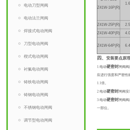
1.
电动刀型闸阀
Z41W-16P(R)
电动法兰闸阀
Z41W-25P(R)
2.
焊接式电动闸阀
Z41W-40P(R)
4.
刀型电动闸阀
Z41W-64P(R)
6.
楔式电动闸阀
四、
安装要点原
硬密封
1.电动
闸阀阀
衬氟电动闸阀
应进行强度和严密性
铸铁电动闸阀
1.1倍。
硬密封
2.电动
闸阀安
铸钢电动闸阀
硬密封
3.电动
闸阀阀
不锈钢电动闸阀
一部位。
调节型电动闸阀