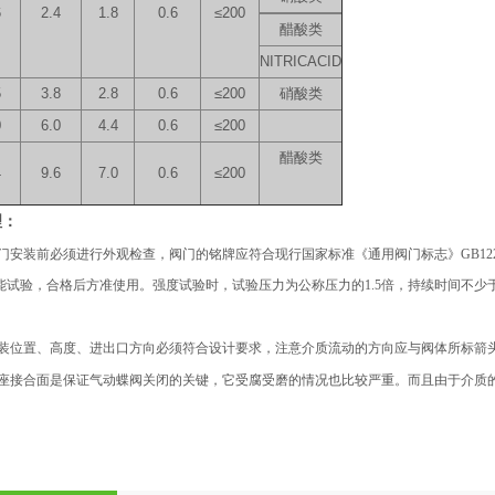
6
2.4
1.8
0.6
≤200
醋酸类
NITRICACID
5
3.8
2.8
0.6
≤200
硝酸类
0
6.0
4.4
0.6
≤200
醋酸类
4
9.6
7.0
0.6
≤200
理：
门安装前必须进行外观检查，阀门的铭牌应符合现行国家标准《通用阀门标志》GB122
能试验，合格后方准使用。强度试验时，试验压力为公称压力的1.5倍，持续时间不少
装位置、高度、进出口方向必须符合设计要求，注意介质流动的方向应与阀体所标箭
座接合面是保证气动蝶阀关闭的关键，它受腐受磨的情况也比较严重。而且由于介质