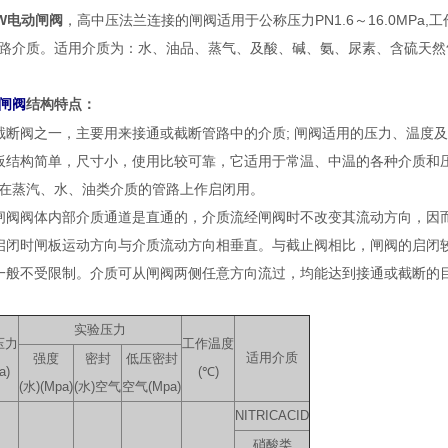
1W电动闸阀
，高中压法兰连接的闸阀适用于公称压力PN1.6～16.0MPa
路介质。适用介质为：水、油品、蒸气、及酸、碱、氨、尿素、含硫天然
闸阀
结构特点：
截断阀之一，主要用来接通或截断管路中的介质; 闸阀适用的压力、温度
板结构简单，尺寸小，使用比较可靠，它适用于常温、中温的各种介质和
在蒸汽、水、油类介质的管路上作启闭用。
闸阀阀体内部介质通道是直通的，介质流经闸阀时不改变其流动方向，因
启闭时闸板运动方向与介质流动方向相垂直。与截止阀相比，闸阀的启闭
一般不受限制。介质可从闸阀两侧任意方向流过，均能达到接通或截断的
实验压力
压力
工作温度
适用介质
强度
密封
低压密封
a)
(℃)
(水)(Mpa)
(水)空气
空气(Mpa)
NITRICACID
硝酸类