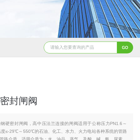
造纸行业电动刀闸阀选型
dn200湖泉电动截止阀
一体
密封闸阀
锈钢硬密封闸阀，高中压法兰连接的闸阀适用于公称压力PN1.6～
工作温度≤-29℃～550℃的石油、化工、水力、火力电站各种系统的管路
管路介质。适用介质为：水、油品、蒸气、及酸、碱、氨、尿素、