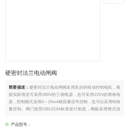
硬密封法兰电动闸阀
简要描述：
硬密封法兰电动闸阀采用良好的电动控制电机，根
据实际情况可采用380V的三相电源，也可采用220V的两相电
源，控制模式采用4～20mA模拟量信号控制，也可以采用特殊
量控制。阀门按照GB12234标准设计制造，阀板采用楔式设
计，提高了辅助的密封载荷，以是金属密封的楔式闸阀既能保
证高的介质压力密封，也能对低的介质压力进行密封。
产品型号：