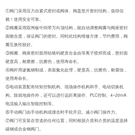
①阀门采用压力自紧式密封或阀体、阀盖垫片密封结构，值得信
赖！使用安全可靠。
②阀瓣采用双闸板中间带万向顶结构，能自动调整阀瓣与阀座密封
面吻合度，保证阀门的密封。同时此结构维修方便，节约费用，阀
瓣互换性较好。
③阀瓣、阀座密封面用钴铬钨硬质合金由等离子喷焊而成，密封面
硬度高，耐磨擦，抗擦伤，使用寿命长。
④阀杆用渗氮钢制成，表面氮化处理，硬度高，抗擦伤，耐腐蚀，
使用寿命长。
⑤电动装置配有转矩控制机构、现场操作机构和手、电动切换机
构。除就地操作外，还可以进行远距离操作、PLC控制、4~20mA
电流输入输出智能控制等。
⑥手动阀门由手动机构或撞击时手轮开启。减小阀门操作力。
⑦阀门可安装在管道的任何位置，同时根据介质和介质的温度选择
碳钢或合金钢阀门。