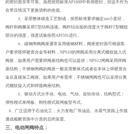
的密封面非常可靠。虽然按照标准
AP1600
中有倒密封，但这不作为
在带压情况下更换填料的依据。
、采用整体锻造工艺制成，按照标准要求确定zui小直径，
3
阀杆和阀瓣采用
T
型结构连接。阀杆结合面的强度大于阀杆
T
型螺纹
部分的强度，强度试验按照
API591
进行。
、碳钢闸阀阀座通常采用锻钢材料，阀座密封面可根据客
4
户要求喷焊硬质合金等材料，
NPS10
的闸阀采用分离式螺纹旋入式
阀座，如果用户需要焊阀座结构也可以提供；
NPS12
闸阀采用焊阀
座结构；不锈钢闸阀的阀座一般采用整体式或者在本休上焊硬质合
金后直接加工阀座。如果用户有需求，不锈钢闸阀也可以采用分离
式螺纹旋入式和焊接阀座结构。
、驱动方式分手动、电动、气动、齿轮传动，结构型式：
5
弹性楔式单闸板、刚性楔式双闸板型号式。
广泛适用于石油化工，火力发电厂等油品、水蒸气管路上作接
6、
通或截断管路中介质的启闭装置。
三、电动闸阀特点：