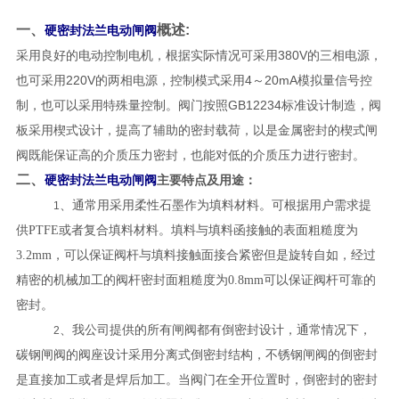
一、
概述:
硬密封法兰电动闸阀
采用良好的电动控制电机，根据实际情况可采用380V的三相电源，
也可采用220V的两相电源，控制模式采用4～20mA模拟量信号控
制，也可以采用特殊量控制。阀门按照GB12234标准设计制造，阀
板采用楔式设计，提高了辅助的密封载荷，以是金属密封的楔式闸
阀既能保证高的介质压力密封，也能对低的介质压力进行密封。
二、
硬密封法兰电动闸阀
主要特点及用途：
、通常用采用柔性石墨作为填料材料。可根据用户需求提
1
供
PTFE
或者复合填料材料。填料与填料函接触的表面粗糙度为
3.2mm
，可以保证阀杆与填料接触面接合紧密但是旋转自如，经过
精密的机械加工的阀杆密封面粗糙度为
0.8mm
可以保证阀杆可靠的
密封。
、我公司提供的所有闸阀都有倒密封设计，通常情况下，
2
碳钢闸阀的阀座设计采用分离式倒密封结构，不锈钢闸阀的倒密封
是直接加工或者是焊后加工。当阀门在全开位置时，倒密封的密封