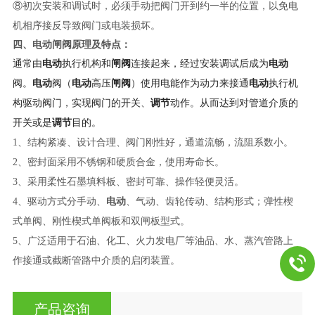
⑧初次安装和调试时，必须手动把阀门开到约一半的位置，以免电
机相序接反导致阀门或电装损坏。
四、电动
闸阀
原理及特点：
通常由
电动
执行机构和
闸阀
连接起来，经过安装调试后成为
电动
阀。
电动
阀（
电动
高压
闸阀
）使用电能作为动力来接通
电动
执行机
构驱动阀门，实现阀门的开关、
调节
动作。从而达到对管道介质的
开关或是
调节
目的。
1、结构紧凑、设计合理、阀门刚性好，通道流畅，流阻系数小。
2、密封面采用不锈钢和硬质合金，使用寿命长。
3、采用柔性石墨填料板、密封可靠、操作轻便灵活。
4、驱动方式分手动、
电动
、气动、齿轮传动、结构形式；弹性楔
式单阀、刚性楔式单阀板和双闸板型式。
5、广泛适用于石油、化工、火力发电厂等油品、水、蒸汽管路上
作接通或截断管路中介质的启闭装置。
产品咨询