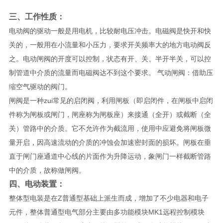
三、工作性质：
电动阀的驱动一般是用电机，比较耐电压冲击。电磁阀是快开和快
关的，一般用在小流量和小压力，要求开关频率大的地方电动阀反
之。电动闸阀的开度可以控制，状态有开、关、半开半关，可以控
制管道中介质的流量而电磁阀达不到这个要求。 气动闸阀：借助压
缩空气驱动的阀门。
闸阀是一种zui常见的启闭阀，利用闸板（即启闭件，在闸板中启闭
件称为闸板或闸门，闸座称为闸板座）来接通（全开）或截断（全
关）管路中的介质。它不允许作为截流用，使用中应避免将闸板微
量开启，因高速流动的介质的冲蚀会加速密封面的损坏。闸板在垂
直于闸门座通道中心线的片面作为升降运动，象闸门一样截断管路
中的介质，故称做闸阀。
四、
电动装置：
整体型电装是在Z普通型基础上派生而成，增加了不少电器和电子
元件，整体普通型电气部分主要由多功能模块MK1远程控制模块