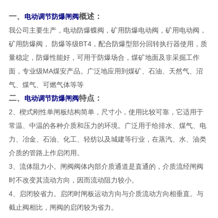
一、
概述：
电动调节防爆闸阀
我公司主要生产，电动防爆蝶阀，矿用防爆电动阀，矿用电动阀，
矿用防爆阀， 防爆等级BT4，配合防爆型部分回转执行器使用，质
量稳定，防爆性能好，可用于防爆场合，煤矿地面及非采掘工作
面，专业级MA煤安产品。广泛地应用到煤矿、石油、天然气、沼
气、煤气、可燃气体等等
二、
特点：
电动调节防爆闸阀
2、楔式刚性单闸板结构简单，尺寸小，使用比较可靠，它适用于
常温、中温的各种介质和压力的环境。广泛用于给排水、煤气、电
力、冶金、石油、化工、轻纺以及城建等行业，在蒸汽、水、油类
介质的管路上作启闭用。
3、流体阻力小。闸阀阀体内部介质通道是直通的，介质流经闸阀
时不改变其流动方向，因而流动阻力较小。
4、启闭较省力。启闭时闸板运动方向与介质流动方向相垂直。与
截止阀相比，闸阀的启闭较为省力。