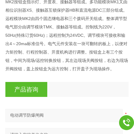
MK2按钮盒指示灯、开度表、接触器等组成。多功能模块MK1又由
相位识别器XS、接触器互锁保护器HB和直流电源DC三部分组成。
远程模块MK2由四个固态继电器和三个拨码开关组成。整体调节型
电气部分由调节模块TMK、接触器等组成。控制线为220V，
50Hz(特殊订货60Hz)；远程控制为24VDC。调节模块可接收和输
出4～20ma标准信号。电气元件安装在一块可翻转的板上，以便对
力矩控制、行程控制器、开度机构进行调整。按钮盒上有三个按
钮，中间为现场/远控转换按钮，其左边现场关阀按钮，右边为现场
开阀按钮，盖上按钮盒为远方控制，打开盖子为现场操作。
产品咨询