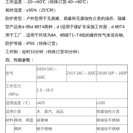
工作温度：-20~+60℃（特殊订货-40~+80℃）
相对湿度：≤95%（25℃时）
防护类型：户外型用于无易燃、易爆和无腐蚀性介质的场所。隔爆
型产品有d Ⅰ和d ⅡBT4两种，d Ⅰ适用于煤矿非采掘工作面，d ⅡBT4
用于工厂，适用于环境为ⅡA、ⅡB级T1~T4组的爆炸性气体混合物。
防护等级：IP55（特殊订货）
工作制：短时10分钟（特殊订货30分钟）
四、
性能参数：
Z41H-16C～
型号
Z41Y-16C～160C
Z41W-16P～160P
160C
工作压力
1.6～16.0
（MPa）
适用温度（℃）
≤425
≤150
适用介质
水、蒸汽、油品
弱腐蚀性介质
材料
阀体、阀盖
碳素钢
铬镍钛不锈钢
阀杆
铬不锈钢
铬镍钛不锈钢