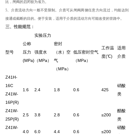
比，闸阀的启闭较为省力。
5、介质流动方向一般不受限制。介质可从闸阀两侧任意方向流过，均能达到
接通或截断的目的。便于安装，适用于介质的流动方向可能改变的管路中。
三、
性能规范：
实验压力
公称
密封
工作温
适用
型号
压力
强度水
（水）空
低压密封空气
度(℃)
介质
(MPa)
（MPa）
气
（MPa）
（MPa）
Z41H-
16C
硝酸
1.6
2.4
1.8
0.6
425
Z41W-
类
16P(R)
Z41W-
醋酸
2.5
3.8
2.8
0.6
≤200
25P(R)
类
Z41W-
硝酸
4.0
6.0
4.4
0.6
≤200