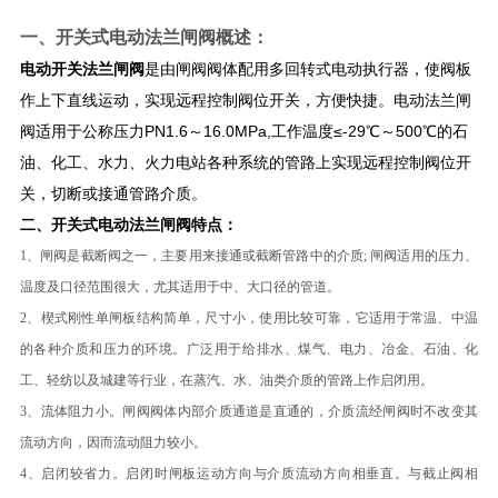
一、
开关式电动法兰闸阀
概述：
电动开关法兰闸阀
是由闸阀阀体配用多回转式电动执行器，使阀板
作上下直线运动，实现远程控制阀位开关，方便快捷。电动法兰闸
阀适用于公称压力PN1.6～16.0MPa,工作温度≤-29℃～500℃的石
油、化工、水力、火力电站各种系统的管路上实现远程控制阀位开
关，切断或接通管路介质。
二、
开关式电动法兰闸阀
特点：
1、闸阀是截断阀之一，主要用来接通或截断管路中的介质; 闸阀适用的压力、
温度及口径范围很大，尤其适用于中、大口径的管道。
2、楔式刚性单闸板结构简单，尺寸小，使用比较可靠，它适用于常温、中温
的各种介质和压力的环境。广泛用于给排水、煤气、电力、冶金、石油、化
工、轻纺以及城建等行业，在蒸汽、水、油类介质的管路上作启闭用。
3、流体阻力小。闸阀阀体内部介质通道是直通的，介质流经闸阀时不改变其
流动方向，因而流动阻力较小。
4、启闭较省力。启闭时闸板运动方向与介质流动方向相垂直。与截止阀相