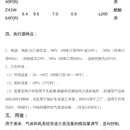
40P(R)
类
Z41W-
醋酸
6.4
9.6
7.0
0.6
≤200
64P(R)
类
四、执行器特点：
1、电源：电机为三相交流，380V（特殊订货660V或220V），50Hz（特殊订
货60Hz）；控制线为220V，50Hz（特殊订货60Hz）；远程控制为24VDC。
2、工作环境：
（1）环境温度：-20～+60℃（特殊订货-60～+80℃）。
（2）相对湿度：≤90%（25℃时）。
（3）普通型和户外型用于无易燃/易爆和无腐蚀性介质的场所 ；防爆型产品有
dI和dIIBT4两种，dI适用于煤矿非采掘工作面；dIIBT4用于工厂，适用于环境
为IIA、IIB级T1～T4组的爆炸性气体混合物。（详见GB3836.1）
五、用途：
用于液体、气体和风系统管道介质流量的模拟量调节，是AI控制。