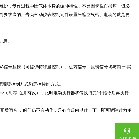
维护，动作过程中因气体本身的缓冲特性，不易因卡住而损坏，但必
制要求高的厂专为气动仪表控制元件设置压缩空气站。电动的就是要
示屏。
20mA信号反馈（可提供特殊量控制）。远方信号、反馈信号均与内 部实
用于现场控制方式和远控控制方式。
个令同时存 在并有效），此时电动执行器将停执行完*个指令后再执行
顶开后闭合 ，阀门仍不会动作，只有向反向动作一下，即可解除过力矩