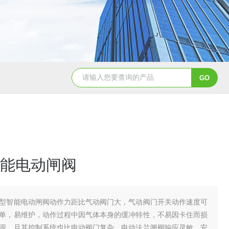
造纸行业电动刀闸阀选型
dn200湖泉电动截止阀
一体
能电动闸阀
型智能电动闸阀动作力距比气动阀门大，气动阀门开关动作速度可
单，易维护，动作过程中因气体本身的缓冲特性，不易因卡住而损
源，且其控制系统也比电动阀门复杂。电动法兰闸阀响应灵敏，安