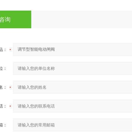
咨询
品：
位：
名：
话：
箱：