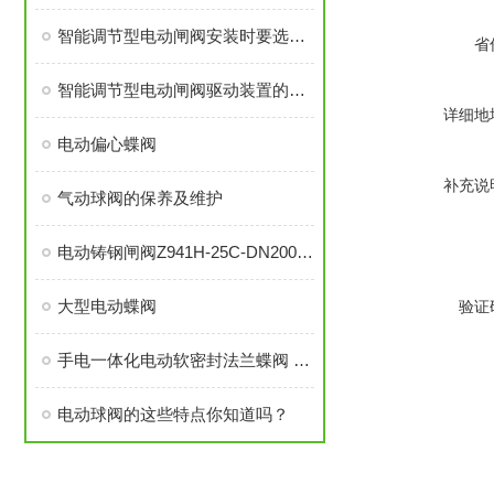
智能调节型电动闸阀安装时要选配合适的手动装置
省
智能调节型电动闸阀驱动装置的接线须按线路图进行
详细地
电动偏心蝶阀
补充说
气动球阀的保养及维护
电动铸钢闸阀Z941H-25C-DN200硬密封电动闸阀
大型电动蝶阀
验证
手电一体化电动软密封法兰蝶阀 D941X-16C DN300
电动球阀的这些特点你知道吗？