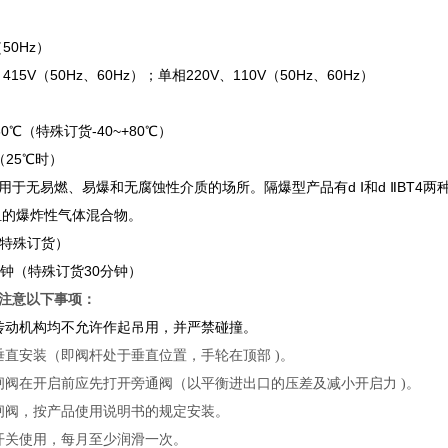
50Hz）
15V（50Hz、60Hz）；单相220V、110V（50Hz、60Hz）
60℃（特殊订货-40~+80℃）
（25℃时）
于无易燃、易爆和无腐蚀性介质的场所。隔爆型产品有d Ⅰ和d ⅡBT4两种
T4组的爆炸性气体混合物。
（特殊订货）
分钟（特殊订货30分钟）
注意以下事项：
传动机构均不允许作起吊用，并严禁碰撞。
垂直安装（即阀杆处于垂直位置，手轮在顶部 )。
闸阀在开启前应先打开旁通阀（以平衡进出口的压差及减小开启力 )。
闸阀，按产品使用说明书的规定安装。
开关使用，每月至少润滑一次。