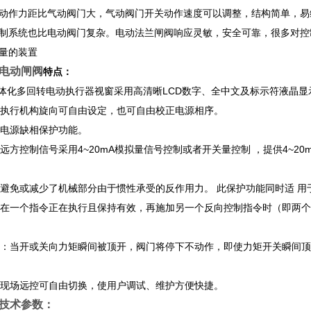
动作力距比气动阀门大，气动阀门开关动作速度可以调整，结构简单，易
制系统也比电动阀门复杂。电动法兰闸阀响应灵敏，安全可靠，很多对控
量的装置
电动闸阀
特点：
一体化多回转电动执行器视窗采用高清晰LCD数字、全中文及标示符液晶显
正：执行机构旋向可自由设定，也可自由校正电源相序。
有电源缺相保护功能。
规远方控制信号采用4~20mA模拟量信号控制或者开关量控制 ，提供4~
护：避免或减少了机械部分由于惯性承受的反作用力。 此保护功能同时适 
护：在一个指令正在执行且保持有效，再施加另一个反向控制指令时（即两
保护：当开或关向力矩瞬间被顶开，阀门将停下不动作，即使力矩开关瞬间
换：现场远控可自由切换，使用户调试、维护方便快捷。
技术参数：