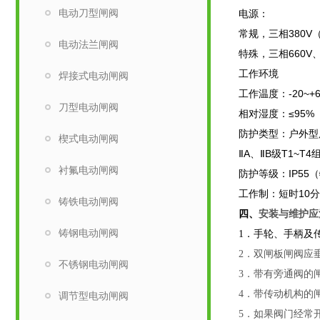
电动刀型闸阀
电源：
常规，三相380V（
电动法兰闸阀
特殊，三相660V、4
工作环境
焊接式电动闸阀
工作温度：-20~+
刀型电动闸阀
相对湿度：≤95%
防护类型：户外型用
楔式电动闸阀
ⅡA、ⅡB级T1~
衬氟电动闸阀
防护等级：IP55
工作制：短时10
铸铁电动闸阀
四、
安装与维护应
铸钢电动闸阀
1．手轮、手柄及
2．双闸板闸阀应
不锈钢电动闸阀
3．带有旁通阀的
4．带传动机构的
调节型电动闸阀
5．如果阀门经常