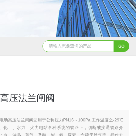
造纸行业电动刀闸阀选型
dn200湖泉电动截止阀
一体
高压法兰闸阀
电动高压法兰闸阀适用于公称压力PN16～100Pa,工作温度仝-29℃
油、化工、水力、火力电站各种系统的管路上，切断或接通管路介
：水、油品、蒸气、及酸、碱、氨、尿素、含硫天然气等。操作方