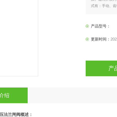
式有：手动、齿
产品型号：
更新时间：
202
产
介绍
压法兰闸阀
概述：