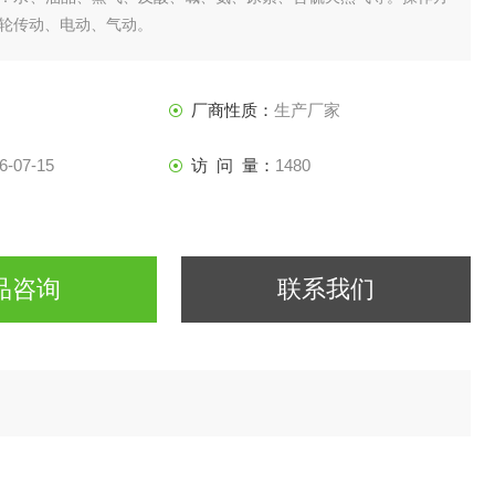
轮传动、电动、气动。
厂商性质：
生产厂家
6-07-15
访 问 量：
1480
品咨询
联系我们