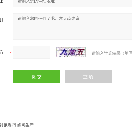
址：
明：
码：
请输入计算结果（填写
衬氟蝶阀 蝶阀生产