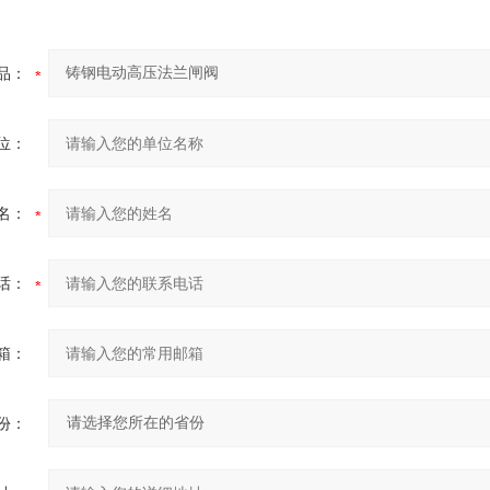
品：
位：
名：
话：
箱：
份：