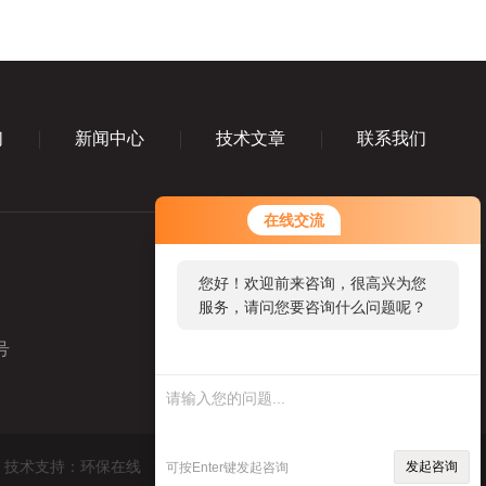
们
新闻中心
技术文章
联系我们
您好！欢迎前来咨询，很高兴为您
在线交流
服务，请问您要咨询什么问题呢？
您好，看您停留很久了，是否找到
了需求产品，您可以直接在线与我
联系！
号
业务咨询微信
技术支持：
环保在线
管理登陆
发起咨询
可按Enter键发起咨询