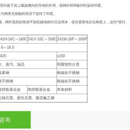
杆受到嵌于其上螺旋槽内的导销的作用，使阀杆和闸板同时旋转90度。
在与阀座无接触的情况下旋转了90度。
几圈，阀杆底部的角形平面机械地楔向压迫球体，使其紧密地压在阀座上，达到*密封。
Z41H-16C～160C
Z41Y-16C～160C
Z41W-16P～160P
.6～16.0
425
≤150
水、蒸汽、油品
弱腐蚀性介质
碳素钢
铬镍钛不锈钢
铬不锈钢
铬镍钛不锈钢
堆焊铁基合金
堆焊硬基合金
本体材料
石棉石墨、柔性石墨、聚四氟乙烯
咨询