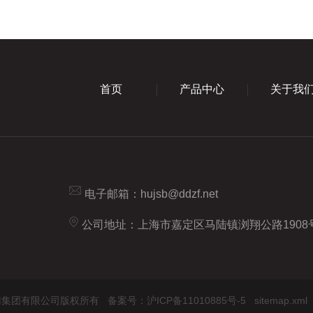
首页
产品中心
关于我
电子邮箱：
hujsb@ddzf.net
公司地址：上海市嘉定区马陆镇浏翔公路1908
海湖泉阀门集团有限公司版权所有
备案号：沪ICP备11010885号-5
sitemap.xml