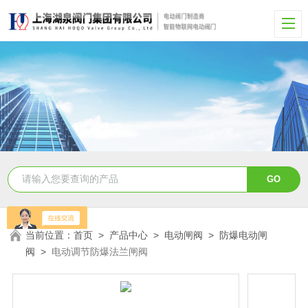
当前位置：
首页
>
产品中心
>
电动闸阀
>
防爆电动闸
阀
>
电动调节防爆法兰闸阀