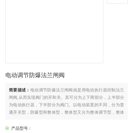
电动调节防爆法兰闸阀
简要描述：
电动调节防爆法兰闸阀就是用电动执行器控制法兰
闸阀,从而实现阀门的开和关。其可分为上下两部分，上半部分
为电动执行器，下半部分为阀门。以电动装置的不同，分为普
通开关型，防爆型和整体型，整体型又分为整体调节型，整体
防爆型和整体防爆调节型。（如果是防爆型电动闸阀，请告知
我们具体防爆等级，及使用工况，以便我公司为你正确选
产品型号：