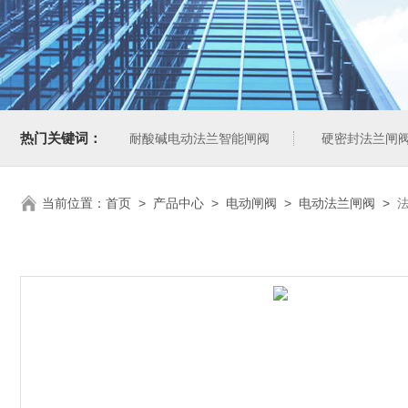
热门关键词：
耐酸碱电动法兰智能闸阀
硬密封法兰闸
当前位置：
首页
>
产品中心
>
电动闸阀
>
电动法兰闸阀
>