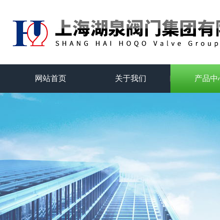
网站首页
关于我们
产品中