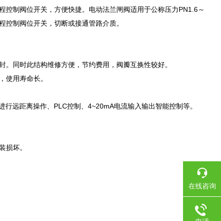
控制阀位开关，方便快捷。电动法兰闸阀适用于公称压力PN1.6～
实现远程控制阀位开关，切断或接通管路介质。
密封。同时此结构维修方便，节约费用，阀瓣互换性较好。
伤，使用寿命长。
行远距离操作、PLC控制、4~20mA电流输入输出智能控制等。
装损坏。
在线咨询