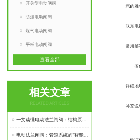
开关型电动闸阀
您的姓
防爆电动闸阀
联系电
煤气电动闸阀
平板电动闸阀
常用邮
查看全部
省
详细地
相关文章
RELATED ARTICLES
补充说
一文读懂电动法兰闸阀：结构原理与应用场景
电动法兰闸阀：管道系统的“智能流量指挥官”