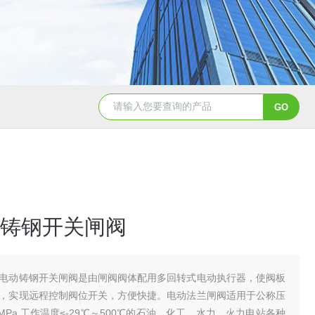
造纸行业电动刀闸阀选型
dn200湖泉电动截止阀
一体
铸钢开关闸阀
电动铸钢开关闸阀是由闸阀阀体配用多回转式电动执行器，使阀板
，实现远程控制阀位开关，方便快捷。电动法兰闸阀适用于公称压
6.0MPa,工作温度≤-29℃～500℃的石油、化工、水力、火力电站各种