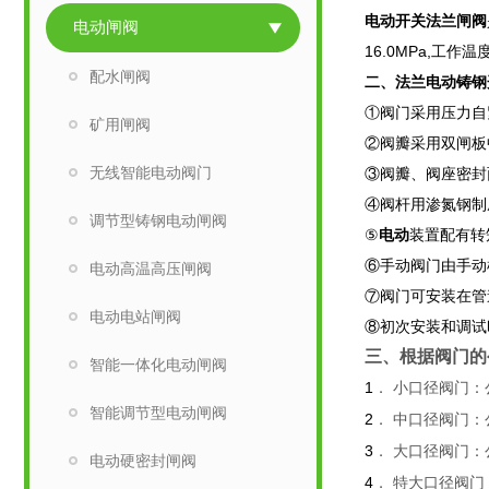
电动开关法兰闸阀
电动闸阀
16.0MPa,工
配水闸阀
二、
法兰电动铸钢
①阀门采用压力自
矿用闸阀
②阀瓣采用双闸板
无线智能电动阀门
③阀瓣、阀座密封
④阀杆用渗氮钢制
调节型铸钢电动闸阀
⑤
电动
装置配有转
⑥手动阀门由手动
电动高温高压闸阀
⑦阀门可安装在管
电动电站闸阀
⑧初次安装和调试
三、根据阀门的
智能一体化电动闸阀
1
． 小口径阀门：
智能调节型电动闸阀
2
． 中口径阀门：
3
． 大口径阀门：
电动硬密封闸阀
4
． 特大口径阀门