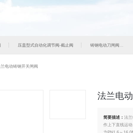
阀
压盖型式自动化调节阀-截止阀
铸钢电动刀闸阀
法兰电动铸钢开关闸阀
法兰电动
简要描述：
法兰
作上下直线运动
力PN1.6～1