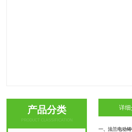
产品分类
详细
PRODUCT CLASSIFICATION
一、
法兰电动铸