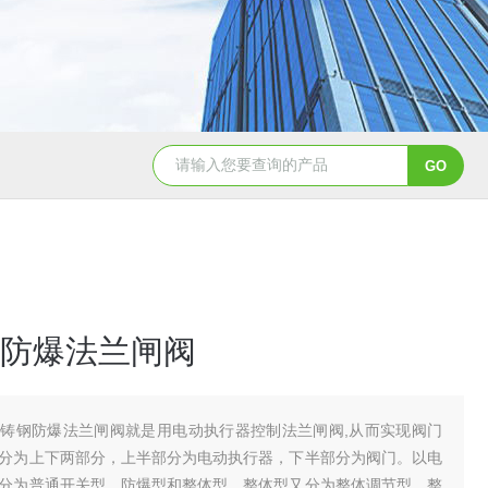
造纸行业电动刀闸阀选型
dn200湖泉电动截止阀
一体
防爆法兰闸阀
铸钢防爆法兰闸阀就是用电动执行器控制法兰闸阀,从而实现阀门
分为上下两部分，上半部分为电动执行器，下半部分为阀门。以电
分为普通开关型，防爆型和整体型，整体型又分为整体调节型，整