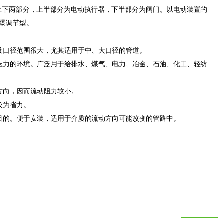
上下两部分，上半部分为电动执行器，下半部分为阀门。以电动装置的
爆调节型。
及口径范围很大，尤其适用于中、大口径的管道。
压力的环境。广泛用于给排水、煤气、电力、冶金、石油、化工、轻纺
方向，因而流动阻力较小。
较为省力。
目的。便于安装，适用于介质的流动方向可能改变的管路中。