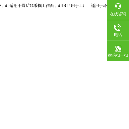
，d Ⅰ适用于煤矿非采掘工作面，d ⅡBT4用于工厂，适用于环境为
在线咨询
电话
微信扫一扫