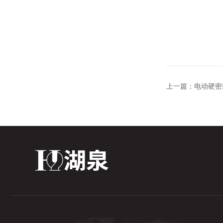
上一篇：
电动硬密