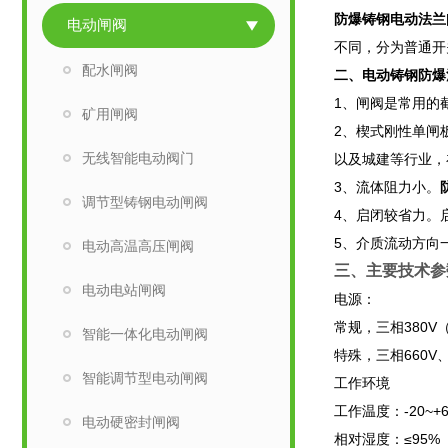
防爆铸钢电动法兰
电动闸阀
不同，分为普通开
配水闸阀
二、
电动铸钢防爆
1、闸阀是常用的
矿用闸阀
2、楔式刚性单闸
无线智能电动阀门
以及城建等行业，
3、流体阻力小。
调节型铸钢电动闸阀
4、启闭较省力。
5、介质流动方向
电动高温高压闸阀
三、
主要技术参
电动电站闸阀
电源：
常规，三相380V（
智能一体化电动闸阀
特殊，三相660V、4
智能调节型电动闸阀
工作环境
工作温度：-20~+
电动硬密封闸阀
相对湿度：≤95%