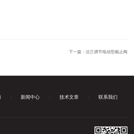
下一篇：
法兰调节电动型截止阀
们
新闻中心
技术文章
联系我们