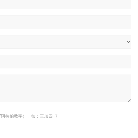
阿拉伯数字），如：三加四=7