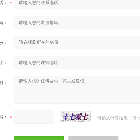
话：
箱：
份：
址：
明：
码：
请输入计算结果（填写