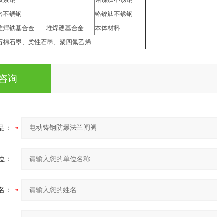
铬不锈钢
铬镍钛不锈钢
堆焊铁基合金
堆焊硬基合金
本体材料
石棉石墨、柔性石墨、聚四氟乙烯
咨询
品：
位：
名：