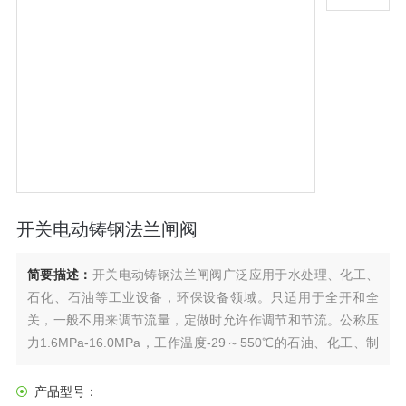
开关电动铸钢法兰闸阀
简要描述：
开关电动铸钢法兰闸阀广泛应用于水处理、化工、
石化、石油等工业设备，环保设备领域。只适用于全开和全
关，一般不用来调节流量，定做时允许作调节和节流。公称压
力1.6MPa-16.0MPa，工作温度-29～550℃的石油、化工、制
药、化肥、电力行业等各种工况的管路上，切断或接通管路介
质。驱动方式有手动、齿轮传动、电动、气动等。
产品型号：