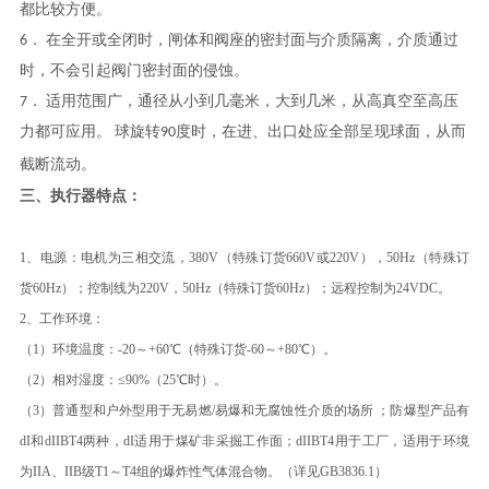
都比较方便。
6． 在全开或全闭时，闸体和阀座的密封面与介质隔离，介质通过
时，不会引起阀门密封面的侵蚀。
7． 适用范围广，通径从小到几毫米，大到几米，从高真空至高压
力都可应用。 球旋转90度时，在进、出口处应全部呈现球面，从而
截断流动。
三、执行器特点：
1、电源：电机为三相交流，380V（特殊订货660V或220V），50Hz（特殊订
货60Hz）；控制线为220V，50Hz（特殊订货60Hz）；远程控制为24VDC。
2、工作环境：
（1）环境温度：-20～+60℃（特殊订货-60～+80℃）。
（2）相对湿度：≤90%（25℃时）。
（3）普通型和户外型用于无易燃/易爆和无腐蚀性介质的场所 ；防爆型产品有
dI和dIIBT4两种，dI适用于煤矿非采掘工作面；dIIBT4用于工厂，适用于环境
为IIA、IIB级T1～T4组的爆炸性气体混合物。（详见GB3836.1）