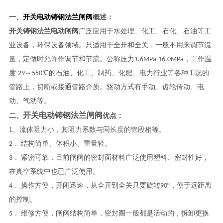
开关电动铸钢法兰闸阀
一、
概述：
开关铸钢法兰电动闸阀
广泛应用于水处理、化工、石化、石油等工
业设备，环保设备领域。
只适用于全开和全关，一般不用来调节流
量，定做时允许作调节和节流。公称压力1.6MPa-16.0MPa，工作温
度-29～550℃的石油、化工、制药、化肥、电力行业等各种工况的
管路上，切断或接通管路介质。
驱动方式有手动、齿轮传动、电
动、气动等。
开关电动铸钢法兰闸阀
二、
优点：
1、
流体阻力小，其阻力系数与同长度的管段相等。
2． 结构简单、体积小、重量轻。
3． 紧密可靠，目前闸阀的密封面材料广泛使用塑料、密封性好，
在真空系统中也已广泛使用。
4． 操作方便，开闭迅速，
从全开到全关只要旋转90°，便于远距离
的控制。
5． 维修方便，闸阀结构简单，密封圈一般都是活动的，拆卸更换