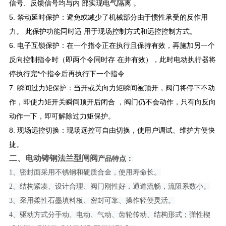
信号、反馈信号均与内 部实现电气隔离 。
5. 禁动延时保护：避免或减少了机械部分由于惯性承受的反作用
力。 此保护功能同时适 用于现场控制方式和远控控制方式。
6. 电子互锁保护：在一个指令正在执行且保持有效，再施加另一个
反向控制指令时（即两个令同时存 在并有效），此时电动执行器将
停执行完*个指令后再执行下一个指令
7. 瞬间过力矩保护：当开或关向力矩瞬间被顶开，阀门将停下不动
作，即使力矩开关瞬间顶开后闭合 ，阀门仍不会动作，只有向反向
动作一下，即可解除过力矩保护。
8. 现场远控切换：现场远控可自由切换，使用户调试、维护方便快
捷。
二、
电动铸钢法兰型闸阀
产品特点：
1、密封面采用不锈钢和硬质合金，使用寿命长。
2、结构紧凑、设计合理、阀门刚性好，通道流畅，流阻系数小。
3、采用柔性石墨填料板、密封可靠、操作轻便灵活。
4、驱动方式分手动、电动、气动、齿轮传动、结构形式；弹性楔