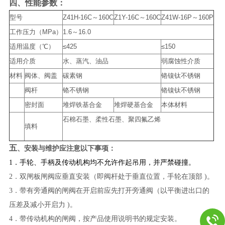
四、
​​性能参数：
型号
Z41H-16C～160C
Z1Y-16C～160C
Z41W-16P～160P
工作压力（MPa）
1.6～16.0
适用温度（℃）
≤425
≤150
适用介质
水、蒸汽、油品
弱腐蚀性介质
材料
阀体、阀盖
碳素钢
铬镍钛不锈钢
阀杆
铬不锈钢
铬镍钛不锈钢
密封面
堆焊铁基合金
堆焊硬基合金
本体材料
石棉石墨、柔性石墨、聚四氟乙烯
填料
五
、
安装与维护应注意以下事项：
1．手轮、手柄及传动机构均不允许作起吊用，并严禁碰撞。
2．双闸板闸阀应垂直安装（即阀杆处于垂直位置，手轮在顶部 )。
3．带有旁通阀的闸阀在开启前应先打开旁通阀（以平衡进出口的
压差及减小开启力 )。
4．带传动机构的闸阀，按产品使用说明书的规定安装。