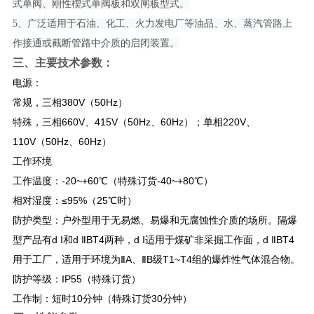
式单阀、刚性楔式单阀板和双闸板型式。
5、广泛适用于石油、化工、火力发电厂等油品、水、蒸汽管路上
作接通或截断管路中介质的启闭装置。
三、
主要技术参数：
电源：
常规，三相380V（50Hz）
特殊，三相660V、415V（50Hz、60Hz）；单相220V、
110V（50Hz、60Hz）
工作环境
工作温度：-20~+60℃（特殊订货-40~+80℃）
相对湿度：≤95%（25℃时）
防护类型：户外型用于无易燃、易爆和无腐蚀性介质的场所。隔爆
型产品有d Ⅰ和d ⅡBT4两种，d Ⅰ适用于煤矿非采掘工作面，d ⅡBT4
用于工厂，适用于环境为ⅡA、ⅡB级T1~T4组的爆炸性气体混合物。
防护等级：IP55（特殊订货）
工作制：短时10分钟（特殊订货30分钟）