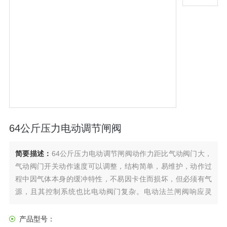
64公斤压力电动调节闸阀
简要描述：
64公斤压力电动调节闸阀动作力距比气动阀门大，
气动阀门开关动作速度可以调整，结构简单，易维护，动作过
程中因气体本身的缓冲特性，不易因卡住而损坏，但必须有气
源，且其控制系统也比电动阀门复杂。电动法兰闸阀响应灵
敏，安全可靠，很多对控制要求高的厂专为气动仪表控制元件
设置压缩空气站。电动的就是要电，并能控制其流量的装置
产品型号：