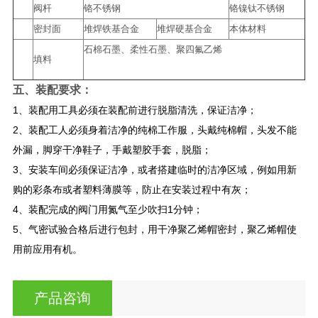
阀杆
铬不锈钢
铬镍钛不锈钢
密封面
堆焊铁基合金
堆焊硬基合金
本体材料
石棉石墨、柔性石墨、聚四氟乙烯
填料
五、装配要求：
1、装配用工具必须在装配前进行脱脂清洗，保证洁净；
2、装配工人必须身着洁净的纯棉工作服，头戴纯棉帽，头发不能
外漏，脚穿干净鞋子，手戴塑胶手套，脱脂；
3、安装车间必须保证洁净，或者搭建临时的洁净区域，例如用新
购的彩条布或者塑料薄膜等，防止在安装过程中有灰；
4、装配完成的阀门用氮气至少吹扫1分钟；
5、气密试验合格后进行包封，用干净聚乙烯帽密封，聚乙烯帽使
用前应用有机。
产品咨询