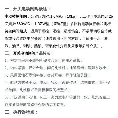
一、
开关电动闸阀
概述：
电动铸钢闸阀
，公称压力PN1.0MPa（10kg），工作介质温度≤425
℃,电压380VAC，由DZW型（简称Z型）多回转电动执行器和明杆
铸钢闸阀组成，适用于现控、远控、易爆场合、不易手动场合等截
断或接通管路中的介质（通过选用不同的材质，可适用于水、蒸
汽、油品、硝酸、醋酸、强氧化性介质及尿素等多种介质）。
二、
开关电动闸阀
产
品特点：
1、密封面采用不锈钢和硬质合金，使用寿命长。
2、结构紧凑、设计合理、阀门刚性好，通道流畅，流阻系数小。
3、采用柔性石墨填料板、密封可靠、操作轻便灵活。
4、驱动方式分手动、电动、气动、齿轮传动、结构形式；弹性楔
式单阀、刚性楔式单阀板和双闸板型式。
5、广泛适用于石油、化工、火力发电厂等油品、水、蒸汽管路上
作接通或截断管路中介质的启闭装置。
三、​执行器特点：