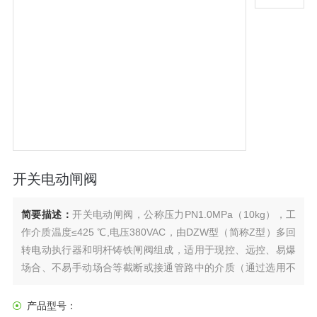
开关电动闸阀
简要描述：
开关电动闸阀，公称压力PN1.0MPa（10kg），工
作介质温度≤425 ℃,电压380VAC，由DZW型（简称Z型）多回
转电动执行器和明杆铸铁闸阀组成，适用于现控、远控、易爆
场合、不易手动场合等截断或接通管路中的介质（通过选用不
同的材质，可适用于水、蒸汽、油品、硝酸、醋酸、强氧化性
介质及尿素等多种介质）。
产品型号：