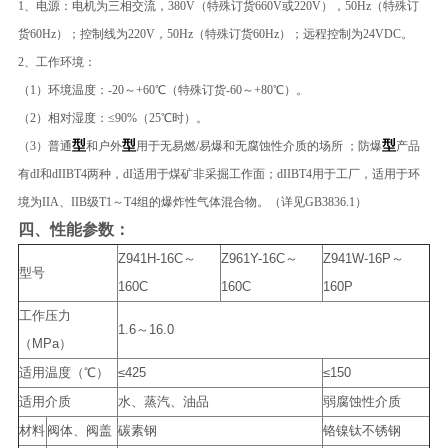
1、电源：电机为三相交流，380V（特殊订货660V或220V），50Hz（特殊订
货60Hz）；控制线为220V，50Hz（特殊订货60Hz）；远程控制为24VDC。
2、工作环境：
（1）环境温度：-20～+60℃（特殊订货-60～+80℃）。
（2）相对湿度：≤90%（25℃时）。
型
型
型
（3）普通
和户外
用于无易燃/易爆和无腐蚀性介质的场所 ；防爆
产品
有dI和dIIBT4两种，dI适用于煤矿非采掘工作面；dIIBT4用于工厂，适用于环
境为IIA、IIB级T1～T4组的爆炸性气体混合物。（详见GB3836.1）
四、
​​性能参数：
Z941H-16C～
Z961Y-16C～
Z941W-16P～
型号
160C
160C
160P
工作压力
1.6～16.0
（MPa）
适用温度（℃）
≤425
≤150
适用介质
水、蒸汽、油品
弱腐蚀性介质
材料
阀体、阀盖
碳素钢
铬镍钛不锈钢