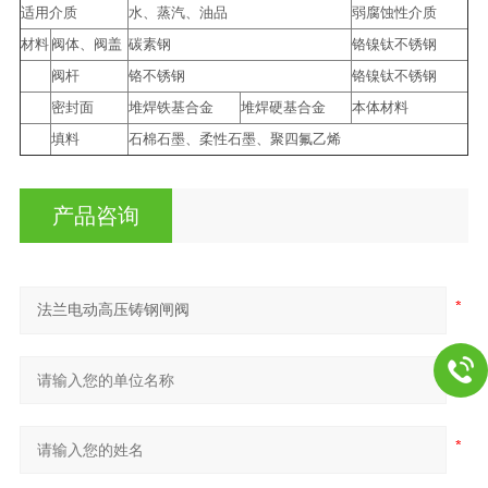
适用介质
水、蒸汽、油品
弱腐蚀性介质
材料
阀体、阀盖
碳素钢
铬镍钛不锈钢
阀杆
铬不锈钢
铬镍钛不锈钢
密封面
堆焊铁基合金
堆焊硬基合金
本体材料
填料
石棉石墨、柔性石墨、聚四氟乙烯
产品咨询