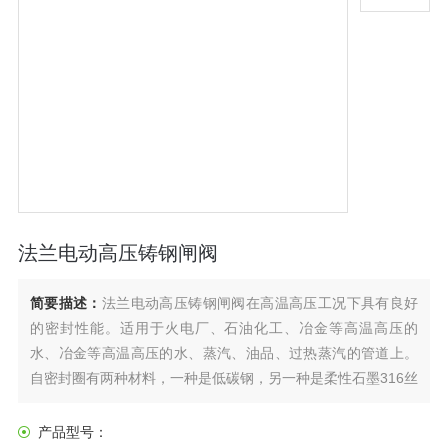
法兰电动高压铸钢闸阀
简要描述：
法兰电动高压铸钢闸阀在高温高压工况下具有良好
的密封性能。适用于火电厂、石油化工、冶金等高温高压的
水、冶金等高温高压的水、蒸汽、油品、过热蒸汽的管道上。
自密封圈有两种材料，一种是低碳钢，另一种是柔性石墨316丝
（网）。密封面上层焊钻基硬质合金，其加工后的纯金属层
≥3mm，具有耐磨、耐高温、抗腐蚀、抗擦伤、使用寿命长。
产品型号：