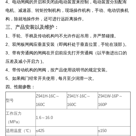
4、电动闸阀的开启和关闭由电动装置来控制，电动装置分别配有
电机、减速器、转矩控制机构，现场操作机构，手动、电动切换机
构，除就地操作外，还可进行远距离操作。
三、产品安装以及维护：
1、手轮、手柄及传动机构均不允许作起吊用，并严禁碰撞。
2、双闸板闸阀应垂直安装（即阀杆处于垂直位置 , 手轮在顶部 )。
3、带有旁通阀的闸阀在开启前应先打开旁通阀（以平衡进出口的
压差及减小开启力 )。
4、带传动机构的闸阀，按产品使用说明书的规定安装。
5、如果阀门经常开关使用 , 每月至少润滑一次。
四、
性能参数：
Z941H-16C～
Z941Y-16C～
Z941W-16P～
型号
160C
160C
160P
工作压力
1.6～16.0
（MPa）
适用温度（℃）
≤425
≤150