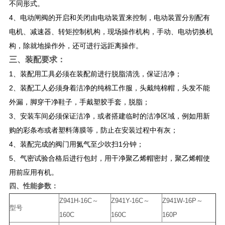
不同形式。
4、电动闸阀的开启和关闭由电动装置来控制，电动装置分别配有
电机、减速器、转矩控制机构，现场操作机构，手动、电动切换机
构，除就地操作外，还可进行远距离操作。
三、
装配要求：
1、装配用工具必须在装配前进行脱脂清洗，保证洁净；
2、装配工人必须身着洁净的纯棉工作服，头戴纯棉帽，头发不能
外漏，脚穿干净鞋子，手戴塑胶手套，脱脂；
3、安装车间必须保证洁净，或者搭建临时的洁净区域，例如用新
购的彩条布或者塑料薄膜等，防止在安装过程中有灰；
4、装配完成的阀门用氮气至少吹扫1分钟；
5、气密试验合格后进行包封，用干净聚乙烯帽密封，聚乙烯帽使
用前应用有机。
四、​​性能参数：
Z941H-16C～
Z941Y-16C～
Z941W-16P～
型号
160C
160C
160P