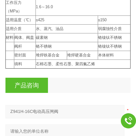
工作压力
1.6～16.0
（MPa）
适用温度（℃）
≤425
≤150
适用介质
水、蒸汽、油品
弱腐蚀性介质
材料
阀体、阀盖
碳素钢
铬镍钛不锈钢
阀杆
铬不锈钢
铬镍钛不锈钢
密封面
堆焊铁基合金
堆焊硬基合金
本体材料
填料
石棉石墨、柔性石墨、聚四氟乙烯
产品咨询