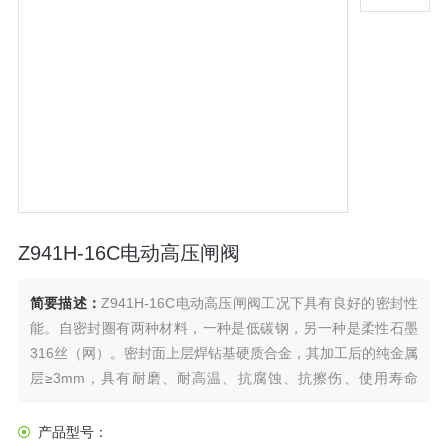
Z941H-16C电动高压闸阀
简要描述：
Z941H-16C电动高压闸阀工况下具有良好的密封性
能。自密封圈有两种材料，一种是低碳钢，另一种是柔性石墨
316丝（网）。密封面上层焊钻基硬质合金，其加工后的纯金属
层≥3mm，具有耐磨、耐高温、抗腐蚀、抗擦伤、使用寿命
长。公称压力PN16～100Pa,工作温度仝-29℃～550℃的石
油、化工、水力、火力电站各种系统的管路上。
产品型号：