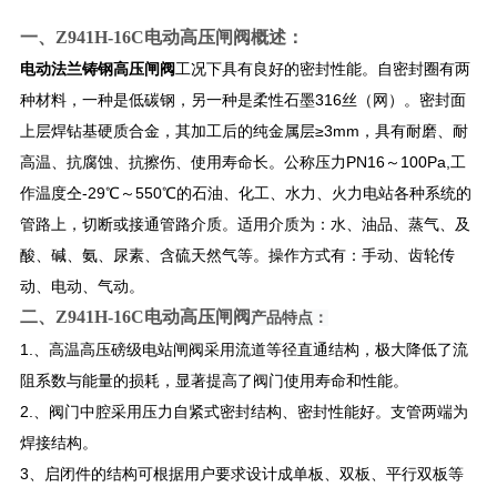
一、
Z941H-16C电动高压闸阀
概述：
电动法兰铸钢高压闸阀
工况下具有良好的密封性能。自密封圈有两
种材料，一种是低碳钢，另一种是柔性石墨316丝（网）。密封面
上层焊钻基硬质合金，其加工后的纯金属层≥3mm，具有耐磨、耐
高温、抗腐蚀、抗擦伤、使用寿命长。公称压力PN16～100Pa,工
作温度仝-29℃～550℃的石油、化工、水力、火力电站各种系统的
管路上，切断或接通管路介质。适用介质为：水、油品、蒸气、及
酸、碱、氨、尿素、含硫天然气等。操作方式有：手动、齿轮传
动、电动、气动。
二、
Z941H-16C电动高压闸阀
产品特点：
1.、高温高压磅级电站闸阀采用流道等径直通结构，极大降低了流
阻系数与能量的损耗，显著提高了阀门使用寿命和性能。
2.、阀门中腔采用压力自紧式密封结构、密封性能好。支管两端为
焊接结构。
3、启闭件的结构可根据用户要求设计成单板、双板、平行双板等