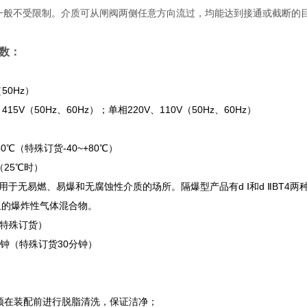
一般不受限制。介质可从闸阀两侧任意方向流过，均能达到接通或截断的
数：
50Hz）
15V（50Hz、60Hz）；单相220V、110V（50Hz、60Hz）
60℃（特殊订货-40~+80℃）
（25℃时）
于无易燃、易爆和无腐蚀性介质的场所。隔爆型产品有d Ⅰ和d ⅡBT4两种
T4组的爆炸性气体混合物。
（特殊订货）
分钟（特殊订货30分钟）
须在装配前进行脱脂清洗，保证洁净；