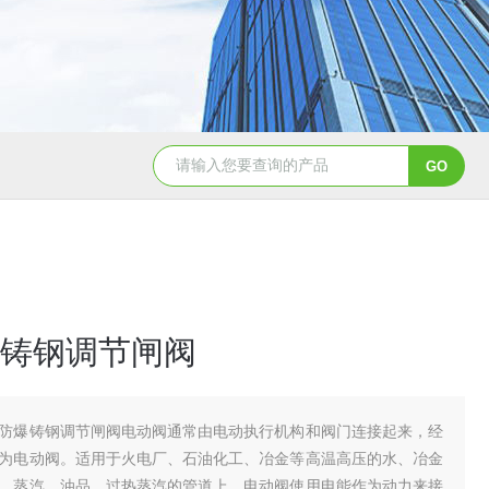
造纸行业电动刀闸阀选型
dn200湖泉电动截止阀
一体
铸钢调节闸阀
防爆铸钢调节闸阀电动阀通常由电动执行机构和阀门连接起来，经
为电动阀。适用于火电厂、石油化工、冶金等高温高压的水、冶金
、蒸汽、油品、过热蒸汽的管道上。电动阀使用电能作为动力来接