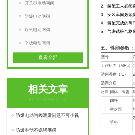
开关型电动闸阀
2、装配工人必须
3、安装车间必须
防爆电动闸阀
4、装配完成的阀
煤气电动闸阀
5、气密试验合格
平板电动闸阀
五、​​性能参数：
型号
查看全部
工作压力（MPa）
1
适用温度（℃）
≤
适用介质
相关文章
材料
阀体、阀盖
RELATED ARTICLES
阀杆
密封面
防爆电动闸阀泄露问题不可小视
填料
防爆电动不锈钢闸阀