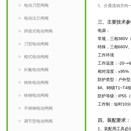
电动刀型闸阀
5、介质流动方向
电动法兰闸阀
三、主要技术参
电源：
焊接式电动闸阀
常规，三相380V（
刀型电动闸阀
特殊，三相660V、4
工作环境
楔式电动闸阀
工作温度：-20~+
衬氟电动闸阀
相对湿度：≤95%
防护类型：户外型用
铸铁电动闸阀
ⅡA、ⅡB级T1~
铸钢电动闸阀
防护等级：IP55
工作制：短时10
不锈钢电动闸阀
四、装配要求：
调节型电动闸阀
1、装配用工具必