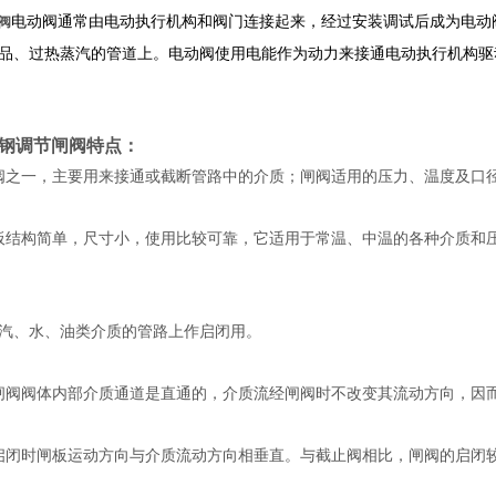
电动阀通常由电动执行机构和阀门连接起来，经过安装调试后成为电动
阀
品、过热蒸汽的管道上。电动阀使用电能作为动力来接通电动执行机构驱
钢调节闸阀
特点：
阀之一，主要用来接通或截断管路中的介质；闸阀适用的压力、温度及口
板结构简单，尺寸小，使用比较可靠，它适用于常温、中温的各种介质和
汽、水、油类介质的管路上作启闭用。
闸阀阀体内部介质通道是直通的，介质流经闸阀时不改变其流动方向，因
启闭时闸板运动方向与介质流动方向相垂直。与截止阀相比，闸阀的启闭