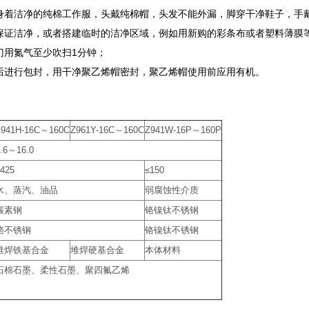
身着洁净的纯棉工作服，头戴纯棉帽，头发不能外漏，脚穿干净鞋子，手
保证洁净，或者搭建临时的洁净区域，例如用新购的彩条布或者塑料薄膜
门用氮气至少吹扫1分钟；
后进行包封，用干净聚乙烯帽密封，聚乙烯帽使用前应用有机。
Z941H-16C～160C
Z961Y-16C～160C
Z941W-16P～160P
.6～16.0
425
≤150
水、蒸汽、油品
弱腐蚀性介质
碳素钢
铬镍钛不锈钢
铬不锈钢
铬镍钛不锈钢
堆焊铁基合金
堆焊硬基合金
本体材料
石棉石墨、柔性石墨、聚四氟乙烯