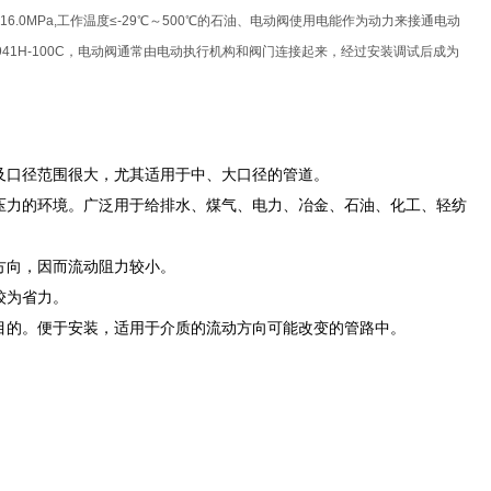
.0MPa,工作温度≤-29℃～500℃的石油、电动阀使用电能作为动力来接通电动
941H-100C，电动阀通常由电动执行机构和阀门连接起来，经过安装调试后成为
及口径范围很大，尤其适用于中、大口径的管道。
压力的环境。广泛用于给排水、煤气、电力、冶金、石油、化工、轻纺
方向，因而流动阻力较小。
较为省力。
目的。便于安装，适用于介质的流动方向可能改变的管路中。