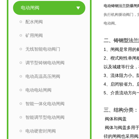
电动铸钢法兰防爆闸
电动闸阀
执行机构驱动阀门，
配水闸阀
电动阀。
矿用闸阀
二、
铸钢型法兰
无线智能电动阀门
1、闸阀是常用的
2、楔式刚性单闸
调节型铸钢电动闸阀
以及城建等行业，
3、流体阻力小。
电动高温高压闸阀
4、启闭较省力。
电动电站闸阀
5、介质流动方向
智能一体化电动闸阀
三、结构分类：
智能调节型电动闸阀
阀体和阀盖
阀体与阀盖多用于
电动硬密封闸阀
径的闸阀也采用阀