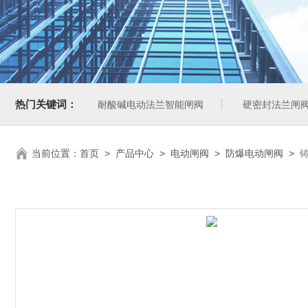
热门关键词：
耐酸碱电动法兰智能闸阀
硬密封法兰闸
当前位置：
首页
>
产品中心
>
电动闸阀
>
防爆电动闸阀
>