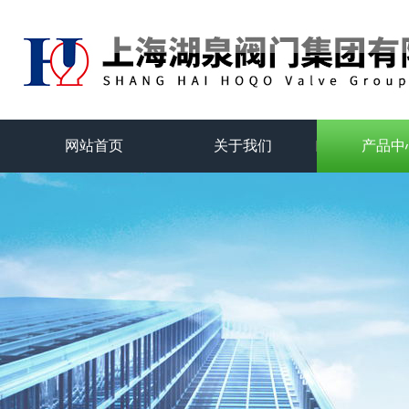
网站首页
关于我们
产品中