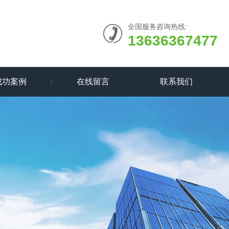
全国服务咨询热线:
13636367477
成功案例
在线留言
联系我们