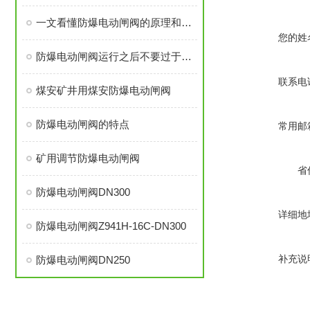
一文看懂防爆电动闸阀的原理和类型
您的姓
防爆电动闸阀运行之后不要过于用力去操作设备
联系电
煤安矿井用煤安防爆电动闸阀
防爆电动闸阀的特点
常用邮
矿用调节防爆电动闸阀
省
防爆电动闸阀DN300
详细地
防爆电动闸阀Z941H-16C-DN300
补充说
防爆电动闸阀DN250