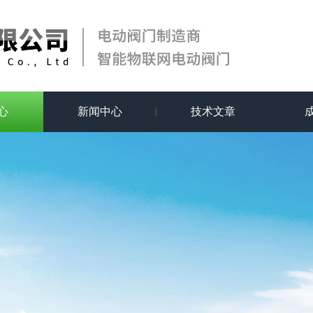
心
新闻中心
技术文章