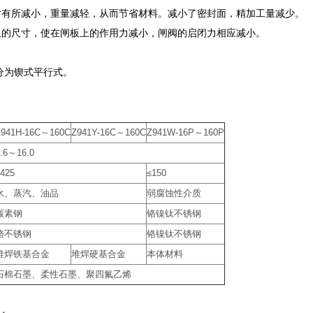
尺寸有所减小，重量减轻，从而节省材料。减小了密封面，精加工量减少。
闸板的尺寸，使在闸板上的作用力减小，闸阀的启闭力相应减小。
分为锲式平行式。
Z941H-16C～160C
Z941Y-16C～160C
Z941W-16P～160P
.6～16.0
425
≤150
水、蒸汽、油品
弱腐蚀性介质
碳素钢
铬镍钛不锈钢
铬不锈钢
铬镍钛不锈钢
堆焊铁基合金
堆焊硬基合金
本体材料
石棉石墨、柔性石墨、聚四氟乙烯