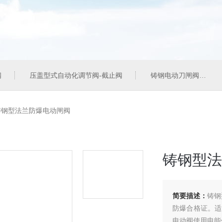
阀
压盖型式自动化调节阀-截止阀
铸钢电动刀闸阀
铸钢型法兰防爆电动闸阀
铸钢型法
简要描述：
铸钢
防爆合格证。​适用
电动阀使用电能