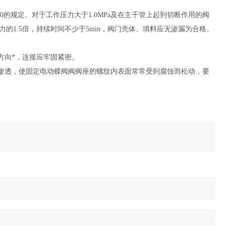
0的规定。对于工作压力大于1.0MPa及在主干管上起到切断作用的阀
1.5倍，持续时间不少于5min，阀门壳体、填料应无渗漏为合格。
方向*，连接应牢固紧密。
的渗透，使固定电动蝶阀阀阀座的螺纹内表面常常受到腐蚀而松动，要