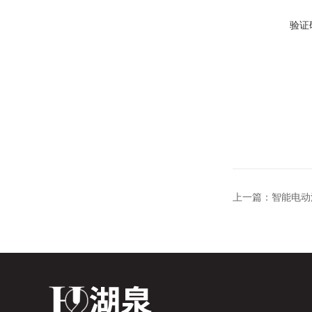
验证
上一篇：
智能电动