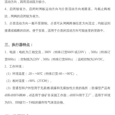
流动方向，因而流动阻力较小。
4、启闭较省力。启闭时闸板运动方向与介质流动方向相垂直。与截止阀相
比，闸阀的启闭较为省力。
5、介质流动方向一般不受限制。介质可从闸阀两侧任意方向流过，均能达到
接通或截断的目的。便于安装，适用于介质的流动方向可能改变的管路中。
三、执行器特点：
1、电源：电机为三相交流，380V（特殊订货660V或220V），50Hz（特殊订
货60Hz）；控制线为220V，50Hz（特殊订货60Hz）；远程控制为24VDC。
2、工作环境：
（1）环境温度：-20～+60℃（特殊订货-60～+80℃）。
（2）相对湿度：≤90%（25℃时）。
（3）普通型和户外型用于无易燃/易爆和无腐蚀性介质的场所 ；防爆型产品有
dI和dIIBT4两种，dI适用于煤矿非采掘工作面；dIIBT4用于工厂，适用于环境
为IIA、IIB级T1～T4组的爆炸性气体混合物。