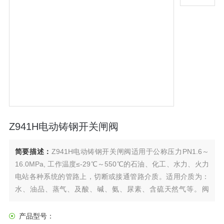
Z941H电动铸钢开关闸阀
简要描述：
Z941H电动铸钢开关闸阀适用于公称压力PN1.6～
16.0MPa, 工作温度≤-29℃～550℃的石油、化工、水力、火力
电站各种系统的管路上，切断或接通管路介质。适用介质为：
水、油品、蒸气、及酸、碱、氨、尿素、含硫天然气等。​阀
体、阀盖、闸板、暗杆支架、填料、倒密封、阀座及密封、阀
杆、阀杆螺母、填料压盖、手轮、 锁紧螺母等主要零件组成。
产品型号：