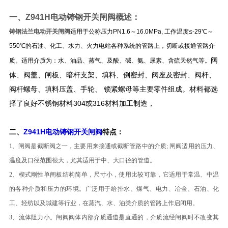
一、
Z941H电动铸钢开关闸阀
概述：
铸钢法兰电动开关闸阀
适用于公称压力PN1.6～16.0MPa, 工作温度≤-29℃～
550℃的石油、化工、水力、火力电站各种系统的管路上，切断或接通管路介
阀
质。适用介质为：水、油品、蒸气、及酸、碱、氨、尿素、含硫天然气等。​
体、阀盖、闸板、暗杆支架、填料、倒密封、阀座及密封、阀杆、
阀杆螺母、填料压盖、手轮、 锁紧螺母等主要零件组成。材料都选
择了良好不锈钢材料304或316材料加工制造，
二、
Z941H电动铸钢开关闸阀
特点：
1、闸阀是截断阀之一，主要用来接通或截断管路中的介质; 闸阀适用的压力、
温度及口径范围很大，尤其适用于中、大口径的管道。
2、楔式刚性单闸板结构简单，尺寸小，使用比较可靠，它适用于常温、中温
的各种介质和压力的环境。广泛用于给排水、煤气、电力、冶金、石油、化
工、轻纺以及城建等行业，在蒸汽、水、油类介质的管路上作启闭用。
3、流体阻力小。闸阀阀体内部介质通道是直通的，介质流经闸阀时不改变其