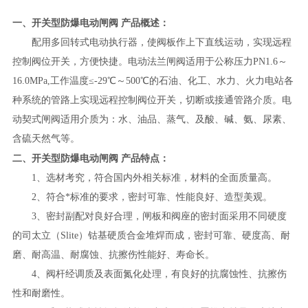
一、
开关型防爆电动闸阀
产品概述：
配用多回转式电动执行器，使阀板作上下直线运动，实现远程
控制阀位开关，方便快捷。电动法兰闸阀适用于公称压力
PN1.6～
16.0MPa,工作温度≤-29℃～500℃的石油、化工、水力、火力电站各
种系统的管路上实现远程控制阀位开关，切断或接通管路介质。电
动契式闸阀适用介质为：水、油品、蒸气、及酸、碱、氨、尿素、
含硫天然气等。
二、
开关型防爆电动闸阀
产品特点：
1、选材考究，符合国内外相关标准，材料的全面质量高。
2、符合*标准的要求，密封可靠、性能良好、造型美观。
3、密封副配对良好合理，闸板和阀座的密封面采用不同硬度
的司太立（Slite）钴基硬质合金堆焊而成，密封可靠、硬度高、耐
磨、耐高温、耐腐蚀、抗擦伤性能好、寿命长。
4、阀杆经调质及表面氮化处理，有良好的抗腐蚀性、抗擦伤
性和耐磨性。