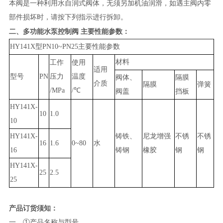
本
阀是一种利用水自润式阀体，无须另加机油润滑，如遇主阀内零
部件损坏时，请按下列指示进行拆卸。
二、多功能
水泵控制阀
主要性能参数：
HY141X型PN10~PN25主要性能参数
材料
工作
使用
适用
型号
PN
压力
温度
阀体、
隔膜
介质
隔膜
弹簧
/MPa
/℃
阀盖
挡板
HY141X-
10
1.0
10
HY141X-
铸铁、
尼龙增强
不锈
不锈
16
1.6
0~80
水
16
铸钢
橡胶
钢
钢
HY141X-
25
2.5
25
产品订货须知：
一、
①产品名称与型号