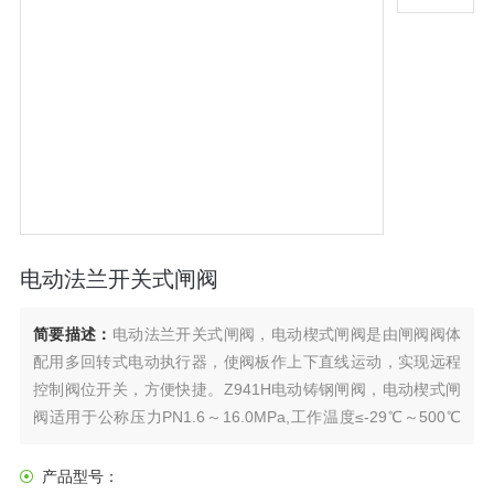
电动法兰开关式闸阀
简要描述：
电动法兰开关式闸阀，电动楔式闸阀是由闸阀阀体
配用多回转式电动执行器，使阀板作上下直线运动，实现远程
控制阀位开关，方便快捷。Z941H电动铸钢闸阀，电动楔式闸
阀适用于公称压力PN1.6～16.0MPa,工作温度≤-29℃～500℃
的石油、化工、水力、火力电站各种系统的管路上实现远程控
制阀位开关，切断或接通管路介质。
产品型号：