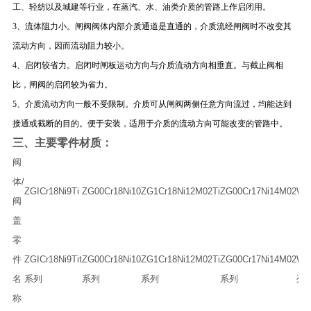
工、轻纺以及城建等行业，在蒸汽、水、油类介质的管路上作启闭用。
3、流体阻力小。闸阀阀体内部介质通道是直通的，介质流经闸阀时不改变其
流动方向，因而流动阻力较小。
4、启闭较省力。启闭时闸板运动方向与介质流动方向相垂直。与截止阀相
比，闸阀的启闭较为省力。
5、介质流动方向一般不受限制。介质可从闸阀两侧任意方向流过，均能达到
接通或截断的目的。便于安装，适用于介质的流动方向可能改变的管路中。
三、
主要零件材质：
阀
体/
ZGICr18Ni9Ti
ZG00Cr18Ni10
ZG1Cr18Ni12M02Ti
ZG00Cr17Ni14M02
WC
阀
盖
零
件
ZGICr18Ni9Tit
ZG00Cr18Ni10
ZG1Cr18Ni12M02Ti
ZG00Cr17Ni14M02
W
名
系列
系列
系列
系列
列
称