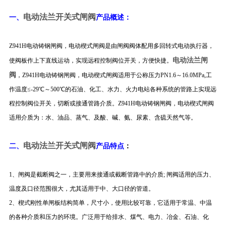
电动法兰开关式闸阀
一、
产品概述：
Z941H电动铸钢闸阀，电动楔式闸阀是由闸阀阀体配用多回转式电动执行器，
电动法兰闸
使阀板作上下直线运动，实现远程控制阀位开关，方便快捷。
阀
，Z941H电动铸钢闸阀，电动楔式闸阀适用于公称压力PN1.6～16.0MPa,工
作温度≤-29℃～500℃的石油、化工、水力、火力电站各种系统的管路上实现远
程控制阀位开关，切断或接通管路介质。
Z941H电动铸钢闸阀，电动楔式闸阀
适用介质为：水、油品、蒸气、及酸、碱、氨、尿素、含硫天然气等。
电动法兰开关式闸阀
二、
产品特点
：
1、闸阀是截断阀之一，主要用来接通或截断管路中的介质; 闸阀适用的压力、
温度及口径范围很大，尤其适用于中、大口径的管道。
2、楔式刚性单闸板结构简单，尺寸小，使用比较可靠，它适用于常温、中温
的各种介质和压力的环境。广泛用于给排水、煤气、电力、冶金、石油、化