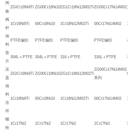
闸
ZGICr18Ni9Ti
ZG00Cr18Ni10
ZG1Cr18Ni12M02Ti
ZG00Cr17Ni14M02
1Cr
板
阀
1Cr18Ni9Ti
00Cr18Ni10
1Cr18Ni12M02Ti
00Cr17Ni14M02
1Cr
杆
填
PTFE编织
PTFE编织
PTFE编织
PTFE编织
石
料
垫
304L＋PTFE
304L＋PTFE
316＋PTFE
316L＋PTFE
石
片
压
ZG00Cr17Ni14M02
ZGICr18Ni9Ti
ZG00Cr18Ni10
ZG1Cr18Ni12M02Ti
WC
盖
系列
填
料
1Cr18Ni9Ti
00Cr18Ni10
1Cr18Ni12M02Ti
00Cr17Ni14M02
1Cr
压
环
螺
1Cr17Ni2
1Cr17Ni2
1Cr17Ni2
1Cr17Ni2
35
栓