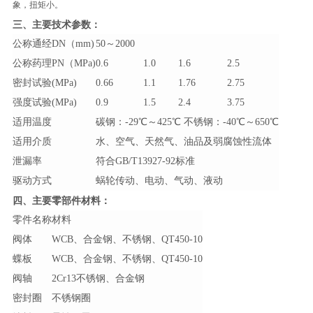
象，扭矩小。
​三、主要技术参数：
公称通经DN（mm)
50～2000
公称药理PN（MPa)
0.6
1.0
1.6
2.5
密封试验(MPa)
0.66
1.1
1.76
2.75
强度试验(MPa)
0.9
1.5
2.4
3.75
适用温度
碳钢：-29℃～425℃ 不锈钢：-40℃～650℃
适用介质
水、空气、天然气、油品及弱腐蚀性流体
泄漏率
符合GB/T13927-92标准
驱动方式
蜗轮传动、电动、气动、液动
​四、主要零部件材料：
零件名称
材料
阀体
WCB、合金钢、不锈钢、QT450-10
蝶板
WCB、合金钢、不锈钢、QT450-10
阀轴
2Cr13不锈钢、合金钢
密封圈
不锈钢圈