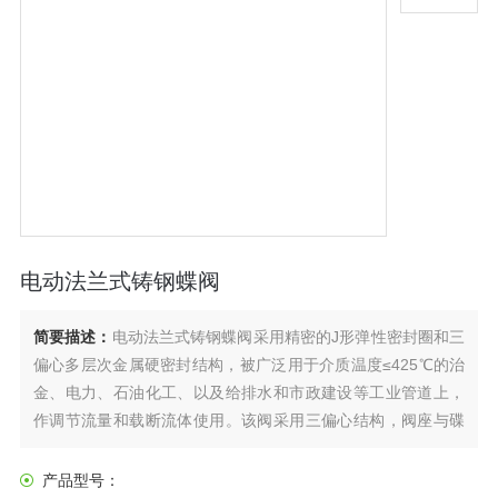
电动法兰式铸钢蝶阀
简要描述：
电动法兰式铸钢蝶阀采用精密的J形弹性密封圈和三
偏心多层次金属硬密封结构，被广泛用于介质温度≤425℃的治
金、电力、石油化工、以及给排水和市政建设等工业管道上，
作调节流量和载断流体使用。该阀采用三偏心结构，阀座与碟
板密封面均采用不同硬度和不锈钢制作，具有良好的耐腐蚀
性，使用寿命长，本阀均有双向密封功能，产品符合国家
产品型号：