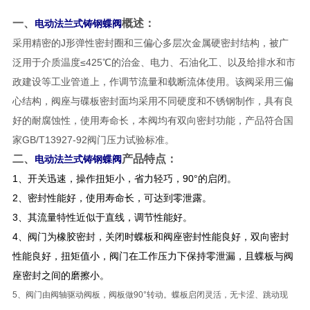
一、
概述：
电动法兰式铸钢蝶阀
采用精密的J形弹性密封圈和三偏心多层次金属硬密封结构，被广
泛用于介质温度≤425℃的治金、电力、石油化工、以及给排水和市
政建设等工业管道上，作调节流量和载断流体使用。该阀采用三偏
心结构，阀座与碟板密封面均采用不同硬度和不锈钢制作，具有良
好的耐腐蚀性，使用寿命长，本阀均有双向密封功能，产品符合国
家GB/T13927-92阀门压力试验标准。
二、
产品特点：
电动法兰式铸钢蝶阀
1、开关迅速，操作扭矩小，省力轻巧，90°的启闭。
2、密封性能好，使用寿命长，可达到零泄露。
3、其流量特性近似于直线，调节性能好。
4、阀门为橡胶密封，关闭时蝶板和阀座密封性能良好，双向密封
性能良好，扭矩值小，阀门在工作压力下保持零泄漏，且蝶板与阀
座密封之间的磨擦小。
5、阀门由阀轴驱动阀板，阀板做90°转动。蝶板启闭灵活，无卡涩、跳动现