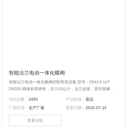
智能法兰电动一体化蝶阀
智能法兰电动一体化蝶阀控制管道流量,型号：D941X-16T
DN200,阀体材质铸铁，压力16公斤，法兰连接，密封面橡
胶，口径200mm，本蝶阀为双向密封,主要适用安装于石油、
访问次数：
2493
产品价格：
面议
化工、冶金、电站、城市给排水、环保、食品、造纸等工业系
厂商性质：
生产厂家
更新日期：
2026-07-15
统中环境设施建设等系统排水用。
查看详情