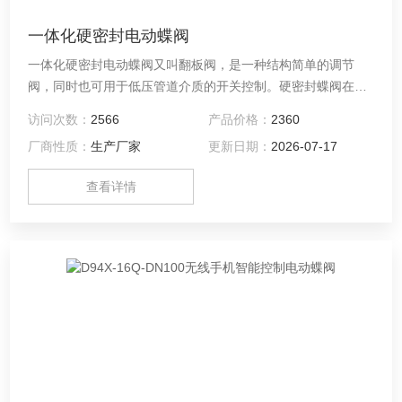
一体化硬密封电动蝶阀
一体化硬密封电动蝶阀又叫翻板阀，是一种结构简单的调节
阀，同时也可用于低压管道介质的开关控制。硬密封蝶阀在管
道上主要起切断和节流作用。适用于发生炉、煤气、蒸汽、天
访问次数：
2566
产品价格：
2360
然气、城市煤气、冷热空气、化工冶炼工程和发电环保系统中
厂商性质：
生产厂家
更新日期：
2026-07-17
输送各种腐蚀性、非腐蚀性流体介质的管道上，用于调节和截
断介质的流动。
查看详情