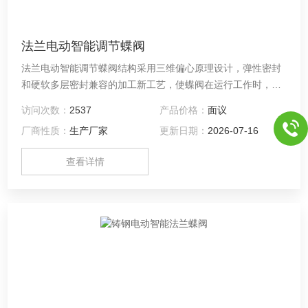
法兰电动智能调节蝶阀
法兰电动智能调节蝶阀结构采用三维偏心原理设计，弹性密封
和硬软多层密封兼容的加工新工艺，使蝶阀在运行工作时，减
少其扭矩力，达到省力，节能之功能。从而确保整体的抗腐
访问次数：
2537
产品价格：
面议
蚀、耐高温、抗靡损的可靠性。适用于食品、医药、石油化
厂商性质：
生产厂家
更新日期：
2026-07-16
工、电厂、钢厂、工业环保水处理及高层建 筑、供排水管道上
作调节流量和截断流体装置。
查看详情