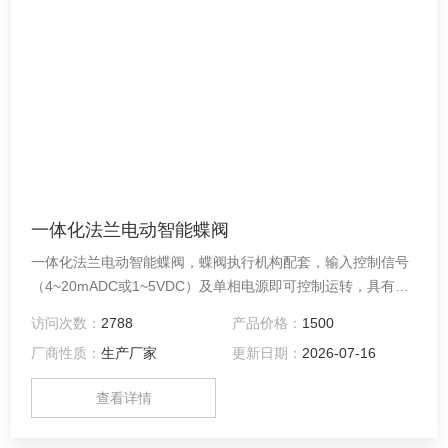
一体化法兰电动智能蝶阀
一体化法兰电动智能蝶阀，蝶阀执行机构配套，输入控制信号
（4~20mADC或1~5VDC）及单相电源即可控制运转，具有功
能强、体积小、轻便宜人，性能可靠、配套简单、流通能力
访问次数：
2788
产品价格：
1500
大，特别是适合于介质是粘稠、含颗粒、纤维性质的场合。选
厂商性质：
生产厂家
更新日期：
2026-07-16
采用三偏心多层次金属密封结构,无机械磨损，可达到零泄漏，
有良好的双向密封功能。
查看详情