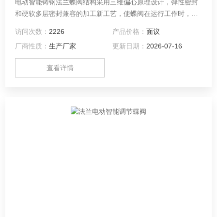
电动智能铸钢法兰蝶阀结构采用三维偏心原理设计，弹性密封
和硬软多层密封兼容的加工新工艺，使蝶阀在运行工作时，减
少其扭矩力，达到省力，节能之功能。从而确保整体的抗腐
访问次数：
2226
产品价格：
面议
蚀、耐高温、抗靡损的可靠性。适用于食品、医药、石油化
厂商性质：
生产厂家
更新日期：
2026-07-16
工、电厂、钢厂、工业环保水处理及高层建 筑、供排水管道上
作调节流量和截断流体装置。
查看详情