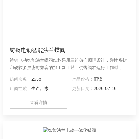
铸钢电动智能法兰蝶阀
铸钢电动智能法兰蝶阀结构采用三维偏心原理设计，弹性密封
和硬软多层密封兼容的加工新工艺，使蝶阀在运行工作时，减
少其扭矩力，达到省力，节能之功能。从而确保整体的抗腐
访问次数：
2558
产品价格：
面议
蚀、耐高温、抗靡损的可靠性。适用于食品、医药、石油化
厂商性质：
生产厂家
更新日期：
2026-07-16
工、电厂、钢厂、工业环保水处理及高层建 筑、供排水管道上
作调节流量和截断流体装置。
查看详情