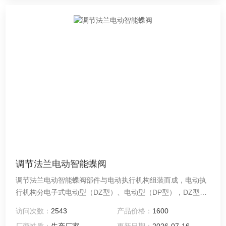
调节法兰电动智能蝶阀
调节法兰电动智能蝶阀部件与电动执行机构组装而成，电动执
行机构分电子式电动型（DZ型）、电动型（DP型），DZ型直
接接收调节仪表或计算机控制信号，DP型需与伺服放大器配套
访问次数：
2543
产品价格：
1600
使用，方能实现自动调节功能，蝶阀部件具有流通能力大，压
厂商性质：
生产厂家
更新日期：
2026-07-16