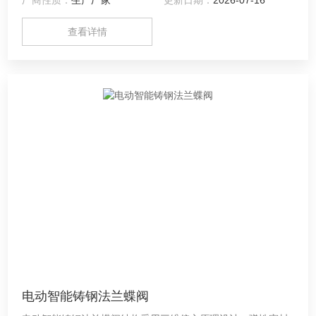
降损失小，开启灵活、结构紧凑等特点，该类产品可广泛应用
于冶金、电力、化工等工业部门作流体压力、流量、放散等使
查看详情
用。非密封型电动空气调节蝶阀,电动空气调节蝶阀,非密封型
蝶阀。
电动智能铸钢法兰蝶阀