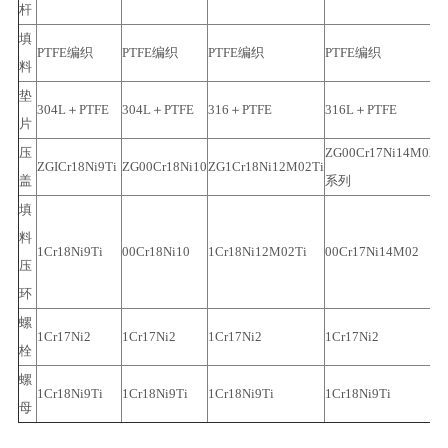
杆
填
PTFE编织
PTFE编织
PTFE编织
PTFE编织
料
垫
304L＋PTFE
304L＋PTFE
316＋PTFE
316L＋PTFE
片
压
ZG00Cr17Ni14M02
ZGICr18Ni9Ti
ZG00Cr18Ni10
ZG1Cr18Ni12M02Ti
W
盖
系列
填
料
1Cr18Ni9Ti
00Cr18Ni10
1Cr18Ni12M02Ti
00Cr17Ni14M02
1
压
环
螺
1Cr17Ni2
1Cr17Ni2
1Cr17Ni2
1Cr17Ni2
3
栓
螺
4
1Cr18Ni9Ti
1Cr18Ni9Ti
1Cr18Ni9Ti
1Cr18Ni9Ti
母