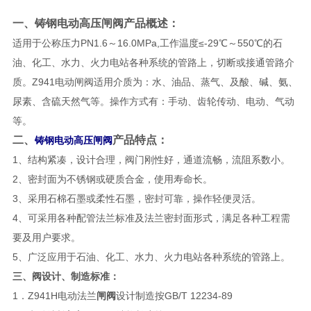
一
、
铸钢电动高压闸阀
产品概述：
适用于公称压力PN1.6～16.0MPa,工作温度≤-29℃～550℃的石
油、化工、水力、火力电站各种系统的管路上，切断或接通管路介
质。Z941电动闸阀适用介质为：水、油品、蒸气、及酸、碱、氨、
尿素、含硫天然气等。操作方式有：手动、齿轮传动、电动、气动
等。
二、
产品特点：
铸钢电动高压闸阀
1、结构紧凑，设计合理，阀门刚性好，通道流畅，流阻系数小。
2、密封面为不锈钢或硬质合金，使用寿命长。
3、采用石棉石墨或柔性石墨，密封可靠，操作轻便灵活。
4、可采用各种配管法兰标准及法兰密封面形式，满足各种工程需
要及用户要求。
5、广泛应用于石油、化工、水力、火力电站各种系统的管路上。
三、阀设计、制造标准：
1．Z941H电动法兰
闸阀
设计制造按GB/T 12234-89