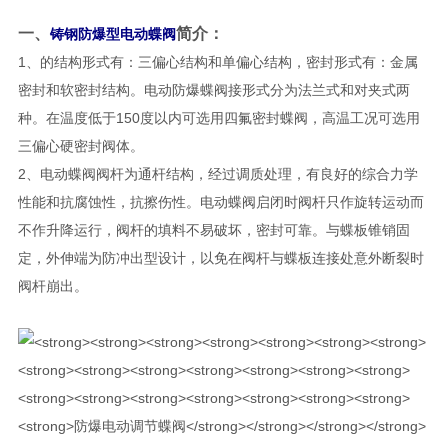
一、
​简介：
铸钢防爆型电动蝶阀
1、的结构形式有：三偏心结构和单偏心结构，密封形式有：金属
密封和软密封结构。电动防爆蝶阀接形式分为法兰式和对夹式两
种。在温度低于150度以内可选用四氟密封蝶阀，高温工况可选用
三偏心硬密封阀体。
2、电动蝶阀阀杆为通杆结构，经过调质处理，有良好的综合力学
性能和抗腐蚀性，抗擦伤性。电动蝶阀启闭时阀杆只作旋转运动而
不作升降运行，阀杆的填料不易破坏，密封可靠。与蝶板锥销固
定，外伸端为防冲出型设计，以免在阀杆与蝶板连接处意外断裂时
阀杆崩出。