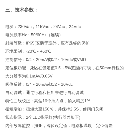
三、技术参数：
电源：230Vac，115Vac，24Vac，24Vdc
电源频率Hz：50/60Hz（连续）
封装等级：IP65(安装于室外，应有足够的保护
环境限制：-20℃～+60℃
控制信号：0/4～20mA或0/2～10Vdc或VMD
定位板功能：死区在设定值0.5～5%范围内可调，在50mm行程的
大分辨率为0.1mAV/0.05V
阀位反馈：0/4～20mA或0/2～10Vdc
自动调试：通过行程和扭矩来进行自动调试
特性曲线校正：高达16个插入点，输入精度1%
扭矩增加：扭矩大至150％，并保持2.5S，使阀门关闭
状态指示：2个LED指示灯(执行器盖板下)
内部故障监控：扭矩，阀位设定值，电路板温度，定位偏差