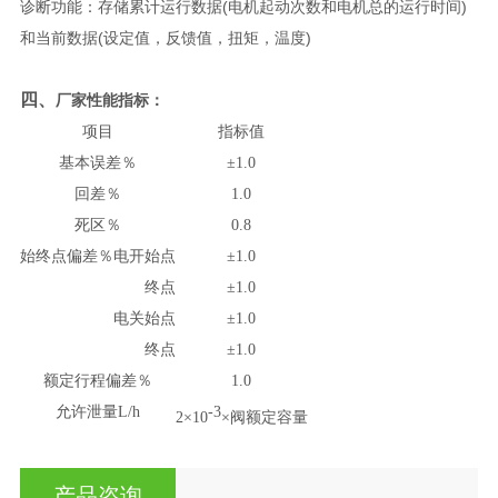
诊断功能：存储累计运行数据(电机起动次数和电机总的运行时间)
和当前数据(设定值，反馈值，扭矩，温度)
四、
厂家
性能指标：
项目
指标值
基本误差％
±1.0
回差％
1.0
死区％
0.8
始终点偏差％
电开
始点
±1.0
终点
±1.0
电关
始点
±1.0
终点
±1.0
额定行程偏差％
1.0
允许泄量L/h
-3
2×10
×阀额定容量
产品咨询