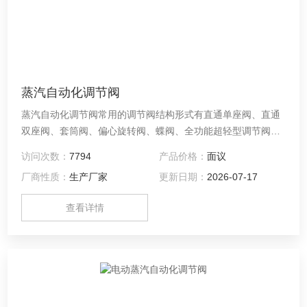
蒸汽自动化调节阀
蒸汽自动化调节阀常用的调节阀结构形式有直通单座阀、直通
双座阀、套筒阀、偏心旋转阀、蝶阀、全功能超轻型调节阀、
球阀，应当根据不同的使用情况，结合不同结构形式阀门各自
访问次数：
7794
产品价格：
面议
的特点，从调节性能、适用温度、适用口径、耐压、适用介质
厂商性质：
生产厂家
更新日期：
2026-07-17
条件、切断差压、泄流量、压力损失、重量、外观、成本等方
面对调节阀的结构形式。
查看详情