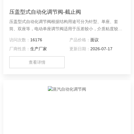
压盖型式自动化调节阀-截止阀
压盖型式自动化调节阀根据结构用途可分为针型、单座、套
筒、双座等，电动单座调节阀适用于压差较小，介质粘度较大
或稍有颗粒杂质场合。按阀内件密封部分材质分又有金属-金属
访问次数：
16176
产品价格：
面议
和非金属-金属密封两种，后者阀关闭时泄漏量可达VI级（零泄
厂商性质：
生产厂家
更新日期：
2026-07-17
漏）标准。
查看详情