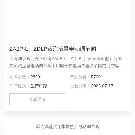
ZAZP-L、ZDLP蒸汽流量电动调节阀
上海湖泉阀门有限公司ZAZP-L、ZDLP（L表示流量型）分体
式蒸汽流量电动调节阀采用电子式电动单座调节阀或（防爆电
动调节阀）+智能PID调节器+流量计及3芯屏蔽线等附件组成，
访问次数：
2809
产品价格：
5760
是远程自动化流量控制阀门的必须品，其调节性能及控制精度
厂商性质：
生产厂家
更新日期：
2026-07-17
远超过常规自力式流量调节阀，同时可代气动型，减少气动流
量调节阀需要气源的繁琐工作，且要多损耗很多能源。
查看详情