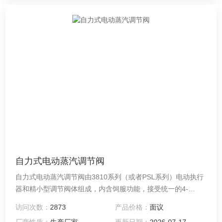
自力式电动蒸汽调节阀
自力式电动蒸汽调节阀由3810系列（或者PSL系列）电动执行
器和精小型调节阀体组成，内含饲服功能，接受统一的4-
20mA或1-5V·DC的标准信号，将电流信号转变成相对应的直
访问次数：
2873
产品价格：
面议
线位移，自动地控制调节阀开度，达到对管道内流体的压力、
厂商性质：
生产厂家
更新日期：
2026-07-17