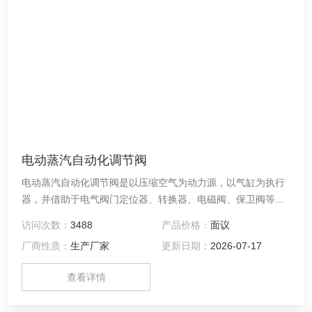
电动蒸汽自动化调节阀
电动蒸汽自动化调节阀是以压缩空气为动力源，以气缸为执行
器，并借助于电气阀门定位器、转换器、电磁阀、保卫阀等附
件去驱动阀门，实现开关量或比例式调节，接收工业自动化控
访问次数：
3488
产品价格：
面议
制系统的控制信号来完成调节管道介质的：流量、压力、温度
厂商性质：
生产厂家
更新日期：
2026-07-17
等各种工艺参数。气动调节阀的特点就是控制简单，反应快
速，且本质安全，不需另外再采取防爆措施。
查看详情