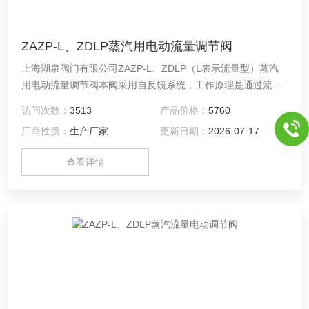
ZAZP-L、ZDLP蒸汽用电动流量调节阀
上海湖泉阀门有限公司ZAZP-L、ZDLP（L表示流量型）蒸汽
用电动流量调节阀本阀采用自反馈系统，工作原理是通过流量
计采集被调介质流量的实时变化，经智能PID调节器转换DC4-
访问次数：
3513
产品价格：
5760
20mA的标准控制信号来控制气动薄膜调节阀的开启度，实行
厂商性质：
生产厂家
更新日期：
2026-07-17
自动PID调节和控制，改变被调介质流量，使被控工艺参数保
持在给定值。电动流量调节阀配用不同的执行机构可分为普通
查看详情
型和电子型两种，调节器及流量计品种也很多，可根据工况而
定。