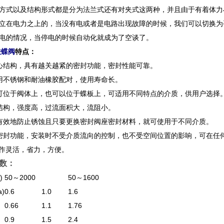
方式以及结构形式都是分为法兰式还有对夹式这两种，并且由于有着体力
立在电力之上的，当没有电或者是电路出现故障的时候，我们可以切换为
电的情况，当停电的时候自动化就成为了空谈了。
铁蝶阀
特点：
心结构，具有越关越紧的密封功能，密封性能可靠。
用不锈钢和耐油橡胶配对，使用寿命长。
可位于阀体上，也可以位于蝶板上，可适用不同特点的介质，供用户选择
结构，强度高，过流面积大，流阻小。
有效地防止锈蚀且只要更换密封阀座密封材料，就可使用于不同介质。
密封功能，安装时不受介质流向的控制，也不受空间位置的影响，可在任
操作灵活，省力，方便。
数：
)
50～2000
50～1600
)
0.6
1.0
1.6
0.66
1.1
1.76
0.9
1.5
2.4