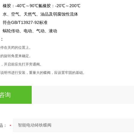
橡胶：-40℃～90℃氟橡胶：-20℃～200℃
水、空气、天然气、油品及弱腐蚀性流体
符合GB/T13927-92标准
蜗轮传动、电动、气动、液动
：
要停在关闭的位置上。
板的旋转角度来确定。
阀，开启前应先打开旁通阀。
装说明书进行安装，重量大的蝶阀，应设置牢固的基础。
咨询
品：