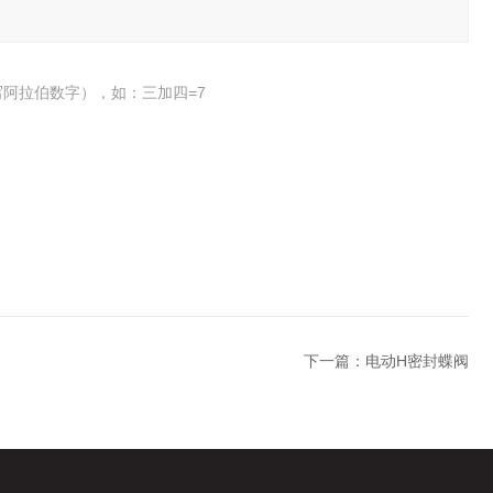
阿拉伯数字），如：三加四=7
下一篇：
电动H密封蝶阀