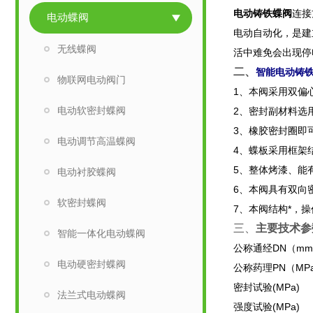
电动铸铁蝶阀
连接
电动蝶阀
电动自动化，是建
无线蝶阀
活中难免会出现停
二、
智能电动铸
物联网电动阀门
1、本阀采用双偏
电动软密封蝶阀
2、密封副材料选
3、橡胶密封圈即
电动调节高温蝶阀
4、蝶板采用框架
5、整体烤漆、能
电动衬胶蝶阀
6、本阀具有双向
软密封蝶阀
7、本阀结构*，
三、
主要技术参
智能一体化电动蝶阀
公称通经DN（mm
电动硬密封蝶阀
公称药理PN（MPa
密封试验(MPa)
法兰式电动蝶阀
强度试验(MPa)