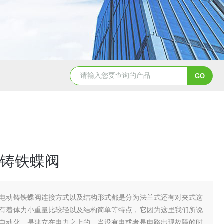
造纸行业电动刀闸阀选型
dn200湖泉电动截止阀
一体
铸铁蝶阀
电动铸铁蝶阀连接方式以及结构形式都是分为法兰式还有对夹式这
有着体力小重量比较轻以及结构简单等特点，它因为这里我们所说
自动化，是建立在电力之上的，当没有电或者是电路出现故障的时