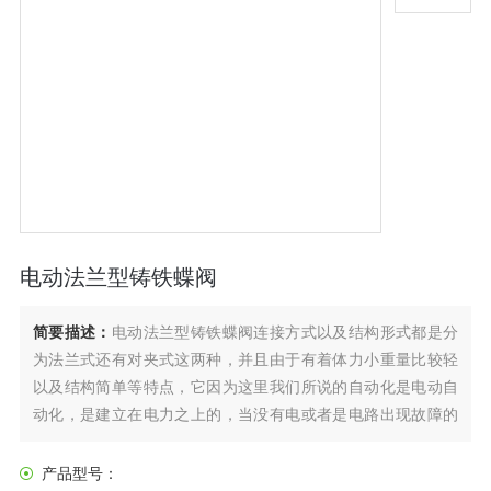
电动法兰型铸铁蝶阀
简要描述：
电动法兰型铸铁蝶阀连接方式以及结构形式都是分
为法兰式还有对夹式这两种，并且由于有着体力小重量比较轻
以及结构简单等特点，它因为这里我们所说的自动化是电动自
动化，是建立在电力之上的，当没有电或者是电路出现故障的
时候，我们可以切换为手动操作继续来使用。的操作其实也是
十分简单的，并且我们日常生活中难免会出现停电的情况，当
产品型号：