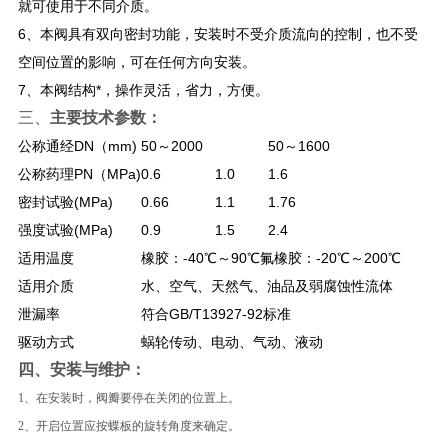
就可使用于不同介质。
6、本阀具有双向密封功能，安装时不受介质流向的控制，也不受
空间位置的影响，可在任何方向安装。
7、本阀结构*，操作灵活，省力，方便。
三、
主要技术参数：
公称通经DN（mm)
50～2000
50～1600
公称药理PN（MPa)
0.6
1.0
1.6
密封试验(MPa)
0.66
1.1
1.76
强度试验(MPa)
0.9
1.5
2.4
适用温度
橡胶：-40℃～90℃氟橡胶：-20℃～200℃
适用介质
水、空气、天然气、油品及弱腐蚀性流体
泄漏率
符合GB/T13927-92标准
驱动方式
蜗轮传动、电动、气动、液动
四、安装与维护：
1、在安装时，阀瓣要停在关闭的位置上。
2、开启位置应按蝶板的旋转角度来确定。