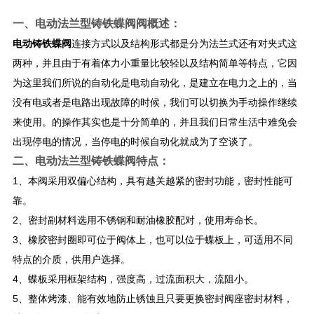
一、
电动法兰型铸铁蝶阀
阀
概述：
电动铸铁蝶阀
连接方式以及结构形式都是分为法兰式还有对夹式这
两种，并且由于有着体力小重量比较轻以及结构简单等特点，它因
为这里我们所说的自动化是电动自动化，是建立在电力之上的，当
没有电或者是电路出现故障的时候，我们可以切换为手动操作继续
来使用。的操作其实也是十分简单的，并且我们日常生活中难免会
出现停电的情况，当停电的时候自动化就成为了空谈了。
二、
电动法兰型铸铁蝶阀
特点：
1、本阀采用双偏心结构，具有越关越紧的密封功能，密封性能可
靠。
2、密封副材料选用不锈钢和耐油橡胶配对，使用寿命长。
3、橡胶密封圈即可位于阀体上，也可以位于蝶板上，可适用不同
特点的介质，供用户选择。
4、蝶板采用框架结构，强度高，过流面积大，流阻小。
5、整体烤漆、能有效地防止锈蚀且只要更换密封阀座密封材料，