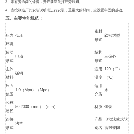
3、带有旁通阀的蝶阀，开启前应先打开旁通阀。
4、应按制造厂的安装说明书进行安装，重量大的蝶阀，应设置牢固的基础。
五、
主要性能规范：
密封
压力
低压
软密封型
形式
环境
传动
结构
电动
三偏心
形式
形式
主体
适用
120（℃）
碳钢
材料
温度
（℃）
压力
适用
1.0（Mpa）（Mpa）
水
范围
介质
公称
50-2000（mm）（mm）
材质
铸铁
通径
连接
产品
电动法兰式软
法兰
形式
别名
密封蝶阀