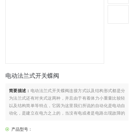
电动法兰式开关蝶阀
简要描述：
电动法兰式开关蝶阀连接方式以及结构形式都是分
为法兰式还有对夹式这两种，并且由于有着体力小重量比较轻
以及结构简单等特点，它因为这里我们所说的自动化是电动自
动化，是建立在电力之上的，当没有电或者是电路出现故障的
时候，我们可以切换为手动操作继续来使用。的操作其实也是
十分简单的，并且我们日常生活中难免会出现停电的情况，当
产品型号：