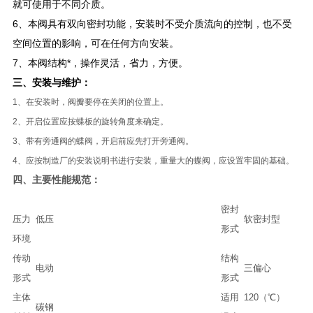
就可使用于不同介质。
6、本阀具有双向密封功能，安装时不受介质流向的控制，也不受
空间位置的影响，可在任何方向安装。
7、本阀结构*，操作灵活，省力，方便。
三、安装与维护：
1、在安装时，阀瓣要停在关闭的位置上。
2、开启位置应按蝶板的旋转角度来确定。
3、带有旁通阀的蝶阀，开启前应先打开旁通阀。
4、应按制造厂的安装说明书进行安装，重量大的蝶阀，应设置牢固的基础。
四、
主要性能规范：
密封
压力
低压
软密封型
形式
环境
传动
结构
电动
三偏心
形式
形式
主体
适用
120（℃）
碳钢