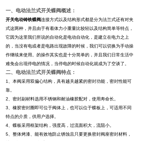
一、
电动法兰式开关蝶阀
概述：
开关电动铸铁蝶阀
连接方式以及结构形式都是分为法兰式还有对夹
式这两种，并且由于有着体力小重量比较轻以及结构简单等特点，
它因为这里我们所说的自动化是电动自动化，是建立在电力之上
的，当没有电或者是电路出现故障的时候，我们可以切换为手动操
作继续来使用。的操作其实也是十分简单的，并且我们日常生活中
难免会出现停电的情况，当停电的时候自动化就成为了空谈了。
二、
电动法兰式开关蝶阀
特点：
1、本阀采用双偏心结构，具有越关越紧的密封功能，密封性能可
靠。
2、密封副材料选用不锈钢和耐油橡胶配对，使用寿命长。
3、橡胶密封圈即可位于阀体上，也可以位于蝶板上，可适用不同
特点的介质，供用户选择。
4、蝶板采用框架结构，强度高，过流面积大，流阻小。
5、整体烤漆、能有效地防止锈蚀且只要更换密封阀座密封材料，