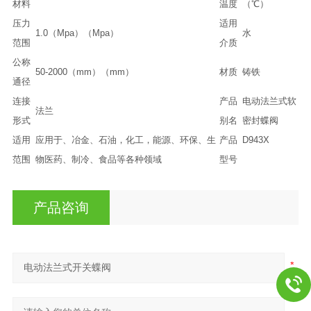
材料
温度
（℃）
压力
适用
1.0（Mpa）（Mpa）
水
范围
介质
公称
50-2000（mm）（mm）
材质
铸铁
通径
连接
产品
电动法兰式软
法兰
形式
别名
密封蝶阀
适用
应用于、冶金、石油，化工，能源、环保、生
产品
D943X
范围
物医药、制冷、食品等各种领域
型号
产品咨询