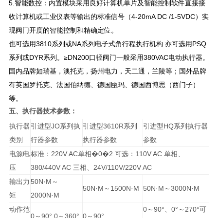
5.智能数控：内置模块采用良好计算机单片及智能控制软件直接接
收计算机或工业仪表等输出的标准信号（4-20mA DC /1-5VDC）实
现阀门开度的智能控制和精确定位。
也可选用3810系列或NA系列电子式角行程执行机构.亦可选用PSQ
系列或DYR系列。≥DN200口径阀门一般采用380VAC电动执行器。
国内品牌如瑞基，澳托克，扬州电力，天二通，兰陵等；国外品牌
有英国罗托克、法国伯纳德、德国瓯玛、德国西博思（西门子）
等。
五、执行器技术参数：
执行器
引进型JO系列执
引进型3610R系列
引进型HQ系列执行器
类别
行器参数
执行器参数
参数
电源电
标准：220V AC单相�0�2 可选：110V AC 单相、
压
380/440V AC 三相、24V/110V/220V AC
输出力
50N·M～
50N·M～1500N·M
50N·M～3000N·M
矩
2000N·M
动作范
0～90°、0°～270°可
0～90° 0～360°
0～90°