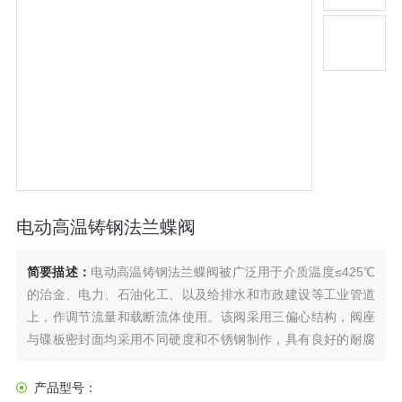
电动高温铸钢法兰蝶阀
简要描述：
电动高温铸钢法兰蝶阀被广泛用于介质温度≤425℃
的治金、电力、石油化工、以及给排水和市政建设等工业管道
上，作调节流量和载断流体使用。该阀采用三偏心结构，阀座
与碟板密封面均采用不同硬度和不锈钢制作，具有良好的耐腐
蚀性，使用寿命长，本阀均有双向密封功能，产品符合国家
GB/T13927-92阀门压力试验标准。
产品型号：