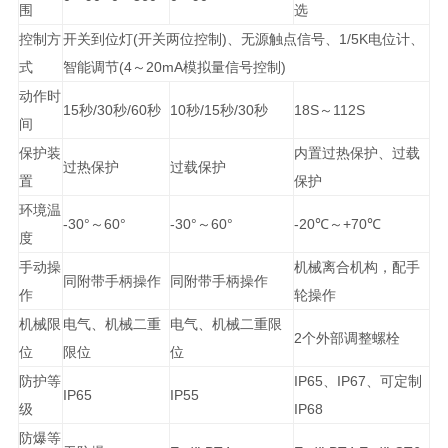
围
选
控制方
开关到位灯(开关两位控制)、无源触点信号、1/5K电位计、
式
智能调节(4～20mA模拟量信号控制)
动作时
15秒/30秒/60秒
10秒/15秒/30秒
18S～112S
间
保护装
内置过热保护、过载
过热保护
过载保护
置
保护
环境温
-30°～60°
-30°～60°
-20℃～+70℃
度
手动操
机械离合机构，配手
同附带手柄操作
同附带手柄操作
作
轮操作
机械限
电气、机械二重
电气、机械二重限
2个外部调整螺栓
位
限位
位
防护等
IP65、IP67、可定制
IP65
IP55
级
IP68
防爆等