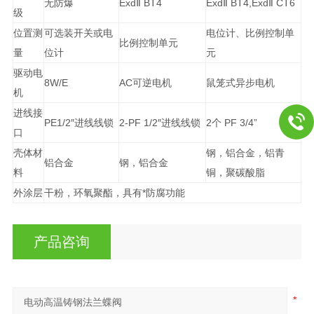
无防爆
ExdⅡ BT4
ExdⅡ BT4,ExdⅡ CT6
级
位置测
可选装开关或电
电位计、比例控制单
比例控制单元
量
位计
元
驱动电
8W/E
AC可逆电机
鼠笼式异步电机
机
进线接
PE1/2″进线线锁
2-PF 1/2″进线线锁
2个 PF 3/4”
口
壳体材
钢，铝合金，铝青
铝合金
钢，铝合金
料
铜，聚碳酸脂
外涂层
干粉，环氧聚酯，具有*防腐功能
产品咨询