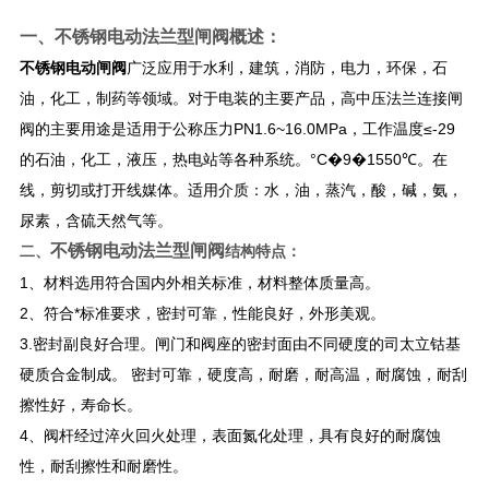
一、
不锈钢电动法兰型闸阀
概述：
不锈钢电动闸阀
广泛应用于水利，建筑，消防，电力，环保，石
油，化工，制药等领域。对于电装的主要产品，高中压法兰连接闸
阀的主要用途是适用于公称压力PN1.6~16.0MPa，工作温度≤-29
的石油，化工，液压，热电站等各种系统。°C�9�1550℃。在
线，剪切或打开线媒体。适用介质：水，油，蒸汽，酸，碱，氨，
尿素，含硫天然气等。
不锈钢电动法兰型闸阀
二、
结构特点：
1、材料选用符合国内外相关标准，材料整体质量高。
2、符合*标准要求，密封可靠，性能良好，外形美观。
3.密封副良好合理。闸门和阀座的密封面由不同硬度的司太立钴基
硬质合金制成。 密封可靠，硬度高，耐磨，耐高温，耐腐蚀，耐刮
擦性好，寿命长。
4、阀杆经过淬火回火处理，表面氮化处理，具有良好的耐腐蚀
性，耐刮擦性和耐磨性。