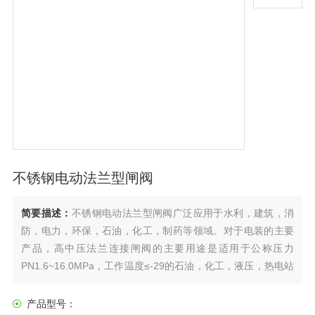
不锈钢电动法兰型闸阀
简要描述：
不锈钢电动法兰型闸阀广泛应用于水利，建筑，消
防，电力，环保，石油，化工，制药等领域。对于电装的主要
产品，高中压法兰连接闸阀的主要用途是适用于公称压力
PN1.6~16.0MPa，工作温度≤-29的石油，化工，液压，热电站
等各种系统。°C�9�1550℃。在线，剪切或打开线媒体。适
用介质：水，油，蒸汽，酸，碱，氨，尿素，含硫天然气等。
产品型号：