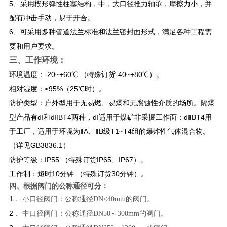
5、采用楔形弹性柱塞结构，中，大口径推力轴承，摩擦力小，并
配有冲击手动，易于开合。
6、可采用多种管道法兰标准和法兰密封面形式，满足各种工程需
要和用户要求。
三、工作环境：
环境温度：-20~+60℃ （特殊订货-40~+80℃）。
相对湿度：≤95%（25℃时）。
防护类型：户外型用于无易燃、易爆和无腐蚀性介质的场所。隔爆
型产品有dⅠ和dⅡBT4两种，dⅠ适用于煤矿非采掘工作面；dⅡBT4用
于工厂，适用于环境为ⅡA、ⅡB级T1~T4组的爆炸性气体混合物。
（详见GB3836.1）
防护等级：IP55 （特殊订货IP65、IP67）。
工作制：短时10分钟 （特殊订货30分钟）。
四、根据阀门的公称通径可分：
1
． 小口径阀门：公称通径
DN<40mm
的阀门。
2
． 中口径阀门：公称通径
DN50
～
300mm
的阀门。