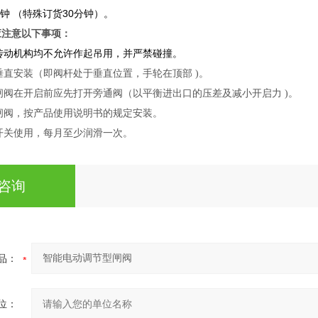
钟 （特殊订货30分钟）。
应注意以下事项：
传动机构均不允许作起吊用，并严禁碰撞。
垂直安装（即阀杆处于垂直位置，手轮在顶部 )。
闸阀在开启前应先打开旁通阀（以平衡进出口的压差及减小开启力 )。
闸阀，按产品使用说明书的规定安装。
开关使用，每月至少润滑一次。
咨询
品：
位：