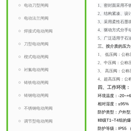
电动刀型闸阀
1、密封面采用不
2、结构紧凑、设
电动法兰闸阀
3、采用柔性石墨
4、驱动方式分手
焊接式电动闸阀
5、广泛适用于石
刀型电动闸阀
三、按介质的压力
1、 低压阀：公称压力
楔式电动闸阀
2、中压阀：公称压力
衬氟电动闸阀
3、 高压阀：公称压
4、超高压阀：公称压
铸铁电动闸阀
四、工作环境：
铸钢电动闸阀
环境温度：-20~+
相对湿度：≤95%
不锈钢电动闸阀
防护类型：户外型
ⅡB级T1~T4组的
调节型电动闸阀
防护等级：IP55 