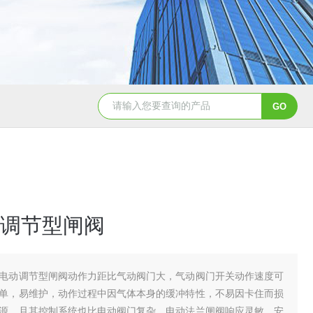
造纸行业电动刀闸阀选型
dn200湖泉电动截止阀
一体
调节型闸阀
电动调节型闸阀动作力距比气动阀门大，气动阀门开关动作速度可
单，易维护，动作过程中因气体本身的缓冲特性，不易因卡住而损
源，且其控制系统也比电动阀门复杂。电动法兰闸阀响应灵敏，安