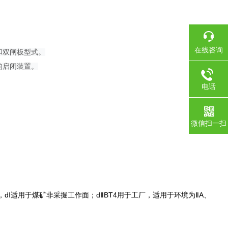
在线咨询
和双闸板型式。
的启闭装置。
电话
微信扫一扫
dⅠ适用于煤矿非采掘工作面；dⅡBT4用于工厂，适用于环境为ⅡA、