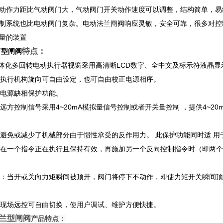
动作力距比气动阀门大，气动阀门开关动作速度可以调整，结构简单，易
制系统也比电动阀门复杂。电动法兰闸阀响应灵敏，安全可靠，很多对控
量的装置
特点：
节型闸阀
一体化多回转电动执行器视窗采用高清晰LCD数字、全中文及标示符液晶显
正：执行机构旋向可自由设定，也可自由校正电源相序。
有电源缺相保护功能。
规远方控制信号采用4~20mA模拟量信号控制或者开关量控制 ，提供4~
护：避免或减少了机械部分由于惯性承受的反作用力。 此保护功能同时适 
护：在一个指令正在执行且保持有效，再施加另一个反向控制指令时（即两
保护：当开或关向力矩瞬间被顶开，阀门将停下不动作，即使力矩开关瞬间
换：现场远控可自由切换，使用户调试、维护方便快捷。
兰型闸阀
产品特点：