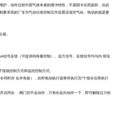
维护，动作过程中因气体本身的缓冲特性，不易因卡住而损坏，但必
制要求高的厂专为气动仪表控制元件设置压缩空气站。电动的就是要
示屏。
20mA信号反馈（可提供特殊量控制）。远方信号、反馈信号均与内 部实
用于现场控制方式和远控控制方式。
个令同时存 在并有效），此时电动执行器将停执行完*个指令后再执行
顶开后闭合 ，阀门仍不会动作，只有向反向动作一下，即可解除过力矩