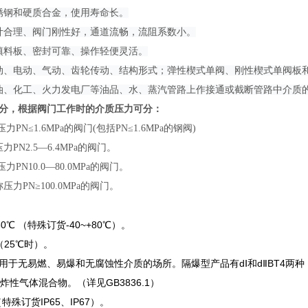
锈钢和硬质合金，使用寿命长。
计合理、阀门刚性好，通道流畅，流阻系数小。
填料板、密封可靠、操作轻便灵活。
动、电动、气动、齿轮传动、结构形式；弹性楔式单阀、刚性楔式单阀板
油、化工、火力发电厂等油品、水、蒸汽管路上作接通或截断管路中介质
分，根据阀门工作时的介质压力可分：
PN≤1.6MPa的阀门(包括PN≤1.6MPa的钢阀)
PN2.5—6.4MPa的阀门。
力PN10.0—80.0MPa的阀门。
力PN≥100.0MPa的阀门。
60℃ （特殊订货-40~+80℃）。
（25℃时）。
用于无易燃、易爆和无腐蚀性介质的场所。隔爆型产品有dⅠ和dⅡBT4两种，
爆炸性气体混合物。（详见GB3836.1）
（特殊订货IP65、IP67）。