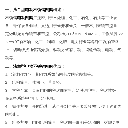
法兰型电动不锈钢闸阀
一、
概述：
不锈钢
电动闸阀
广泛应用于水处理、化工、石化、石油等工业设
备，环保设备领域。
只适用于全开和全关，一般不用来调节流量，
定做时允许作调节和节流。公称压力1.6MPa-16.0MPa，工作温度-29
～550℃的石油、化工、制药、化肥、电力行业等各种工况的管路
上，切断或接通管路介质。
驱动方式有手动、齿轮传动、电动、气
动等。
法兰型电动不锈钢闸阀
二、
优点：
1、
流体阻力小，其阻力系数与同长度的管段相等。
2． 结构简单、体积小、重量轻。
3． 紧密可靠，目前闸阀的密封面材料广泛使用塑料、密封性好，
在真空系统中也已广泛使用。
4． 操作方便，开闭迅速，
从全开到全关只要旋转90°，便于远距离
的控制。
5． 维修方便，闸阀结构简单，密封圈一般都是活动的，拆卸更换