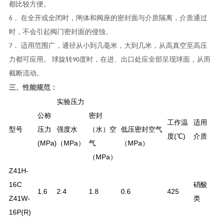
都比较方便。
6． 在全开或全闭时，闸体和阀座的密封面与介质隔离，介质通过
时，不会引起阀门密封面的侵蚀。
7． 适用范围广，通径从小到几毫米，大到几米，从高真空至高压
力都可应用。 球旋转90度时，在进、出口处应全部呈现球面，从而
截断流动。
三、
性能规范：
实验压力
公称
密封
工作温
适用
型号
压力
强度水
（水）空
低压密封空气
度(℃)
介质
(MPa)
（MPa）
气
（MPa）
（MPa）
Z41H-
16C
硝酸
1.6
2.4
1.8
0.6
425
Z41W-
类
16P(R)