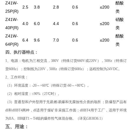
Z41W-
醋酸
2.5
3.8
2.8
0.6
≤200
25P(R)
类
Z41W-
硝酸
4.0
6.0
4.4
0.6
≤200
40P(R)
类
Z41W-
醋酸
6.4
9.6
7.0
0.6
≤200
64P(R)
类
四、执行器特点：
1、电源：电机为三相交流，380V（特殊订货660V或220V），50Hz（特殊订
货60Hz）；控制线为220V，50Hz（特殊订货60Hz）；远程控制为24VDC。
2、工作环境：
（1）环境温度：-20～+60℃（特殊订货-60～+80℃）。
（2）相对湿度：≤90%（25℃时）。
（3）普通型和户外型用于无易燃/易爆和无腐蚀性介质的场所 ；防爆型产品有
dI和dIIBT4两种，dI适用于煤矿非采掘工作面；dIIBT4用于工厂，适用于环境
为IIA、IIB级T1～T4组的爆炸性气体混合物。（详见GB3836.1）
五、用途：