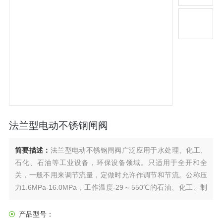
法兰型电动不锈钢闸阀
简要描述：
法兰型电动不锈钢闸阀广泛应用于水处理、化工、
石化、石油等工业设备，环保设备领域。只适用于全开和全
关，一般不用来调节流量，定做时允许作调节和节流。公称压
力1.6MPa-16.0MPa，工作温度-29～550℃的石油、化工、制
药、化肥、电力行业等各种工况的管路上，切断或接通管路介
质。驱动方式有手动、齿轮传动、电动、气动等。
产品型号：