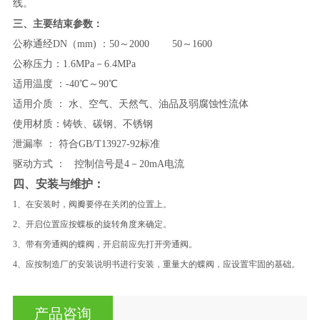
线。
三、主要结束参数：
公称通经DN（mm) ：50～2000 50～1600
公称压力：1.6MPa－6.4MPa
适用温度 ：-40℃～90℃
适用介质 ： 水、空气、天然气、油品及弱腐蚀性流体
使用材质：铸铁、碳钢、不锈钢
泄漏率 ： 符合GB/T13927-92标准
驱动方式 ： 控制信号是4－20mA电流
四、安装与维护：
1、在安装时，阀瓣要停在关闭的位置上。
2、开启位置应按蝶板的旋转角度来确定。
3、带有旁通阀的蝶阀，开启前应先打开旁通阀。
4、应按制造厂的安装说明书进行安装，重量大的蝶阀，应设置牢固的基础。
产品咨询