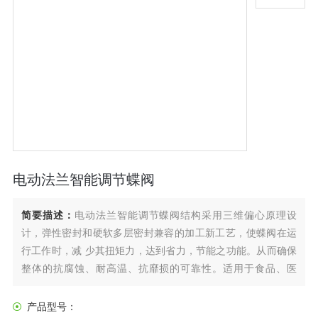
电动法兰智能调节蝶阀
简要描述：
电动法兰智能调节蝶阀结构采用三维偏心原理设
计，弹性密封和硬软多层密封兼容的加工新工艺，使蝶阀在运
行工作时，减 少其扭矩力，达到省力，节能之功能。从而确保
整体的抗腐蚀、耐高温、抗靡损的可靠性。适用于食品、医
药、石油化工、电厂、钢厂、工业环保水处理及高层建 筑、供
排水管道上作调节流量和截断流体装置。
产品型号：