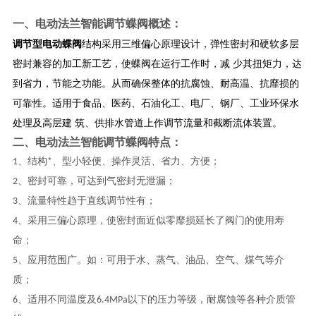
一、
电动法兰智能调节蝶阀
概述：
调节型电动蝶阀
结构采用三维偏心原理设计，弹性密封和硬软多层
密封兼容的加工新工艺，使蝶阀在运行工作时，减 少其扭矩力，达
到省力，节能之功能。从而确保整体的抗腐蚀、耐高温、抗靡损的
可靠性。适用于食品、医药、石油化工、电厂、钢厂、工业环保水
处理及高层建 筑、供排水管道上作调节流量和截断流体装置。
二、
电动法兰智能调节蝶阀
特点：
1、结构*、型小轻便、操作灵活、省力、方便；
2、密封可靠，可达到气密封无泄漏；
3、流量特性趋于直线调节性有；
4、采用三偏心原理，使密封面近似零靡损延长了阀门的使用寿
命；
5、应用范围广。如：可用于水、蒸气、油品、空气、煤气等介
质；
6、适用不同温度及6.4MPa以下的压力等级，耐腐蚀等各种介质管