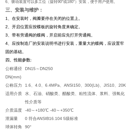
6、驱动装置可以多工位（旋转90°或180°）安装，便于用户使用。
三、安装与维护：
1、在安装时，阀瓣要停在关闭的位置上。
2、开启位置应按蝶板的旋转角度来确定。
3、带有旁通阀的蝶阀，开启前应先打开旁通阀。
4、应按制造厂的安装说明书进行安装，重量大的蝶阀，应设置牢
固的基础。
四、
性能参数:
公称通径
DN15～DN250
DN(mm)
公称压力
1.6、4.0、6.4MPa、ANSI150、300(Lb)、JIS10、20K
适用介质
水、石油、硝酸类、醋酸类、粘性流体、浆料、强氧化
性介质等
介质温度
-40～+180℃ -40～+350℃
泄漏量
0 符合ANSIB16.104 5级标准
球体转角
90°