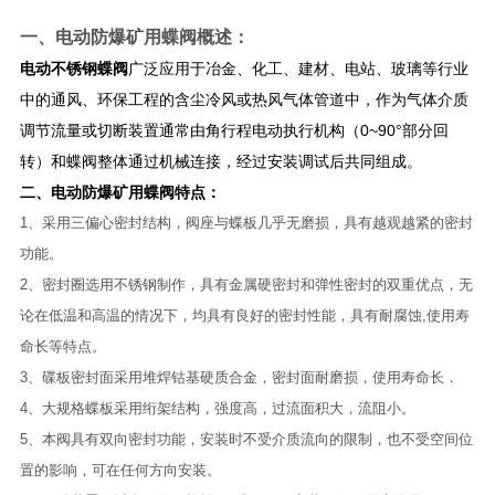
一、
电动防爆矿用蝶阀
概述：
电动不锈钢蝶阀
广泛应用于冶金、化工、建材、电站、玻璃等行业
中的通风、环保工程的含尘冷风或热风气体管道中，​作为气体介质
调节流量或切断装置通常由角行程电动执行机构（0~90°部分回
转）和蝶阀整体通过机械连接，经过安装调试后共同组成。
二、
电动防爆矿用蝶阀
特点：
1、
采用三偏心密封结构，阀座与蝶板几乎无磨损，具有越观越紧的密封
功能。
2、密封圈选用不锈钢制作，具有金属硬密封和弹性密封的双重优点，无
论在低温和高温的情况下，均具有良好的密封性能，具有耐腐蚀,使用寿
命长等特点。
3、碟板密封面采用堆焊钴基硬质合金，密封面耐磨损，使用寿命长．
4、大规格蝶板采用绗架结构，强度高，过流面积大，流阻小。
5、本阀具有双向密封功能，安装时不受介质流向的限制，也不受空间位
置的影响，可在任何方向安装。