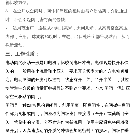
都比较方便。
6． 在全开或全闭时，闸体和阀座的密封面与介质隔离，介质通过
时，不会引起阀门密封面的侵蚀。
7． 适用范围广，通径从小到几毫米，大到几米，从高真空至高压
力都可应用。 球旋转90度时，在进、出口处应全部呈现球面，从而
截断流动。
三、工作性质：
电动阀的驱动一般是用电机，比较耐电压冲击。电磁阀是快开和快
关的，一般用在小流量和小压力，要求开关频率大的地方电动阀反
之。电动闸阀的开度可以控制，状态有开、关、半开半关，可以控
制管道中介质的流量而电磁阀达不到这个要求。 气动闸阀：借助压
缩空气驱动的阀门。
闸阀是一种zui常见的启闭阀，利用闸板（即启闭件，在闸板中启闭
件称为闸板或闸门，闸座称为闸板座）来接通（全开）或截断（全
关）管路中的介质。它不允许作为截流用，使用中应避免将闸板微
量开启，因高速流动的介质的冲蚀会加速密封面的损坏。闸板在垂