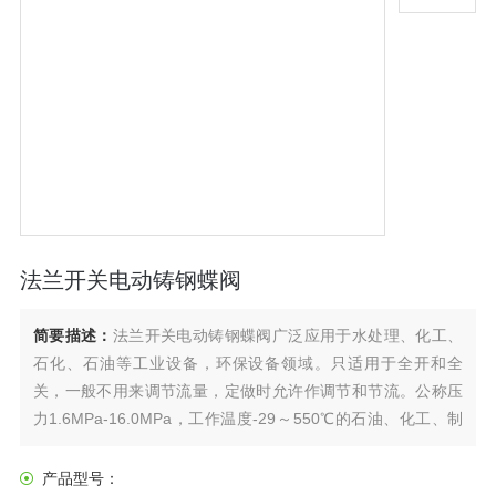
法兰开关电动铸钢蝶阀
简要描述：
法兰开关电动铸钢蝶阀广泛应用于水处理、化工、
石化、石油等工业设备，环保设备领域。只适用于全开和全
关，一般不用来调节流量，定做时允许作调节和节流。公称压
力1.6MPa-16.0MPa，工作温度-29～550℃的石油、化工、制
药、化肥、电力行业等各种工况的管路上，切断或接通管路介
质。驱动方式有手动、齿轮传动、电动、气动等。
产品型号：