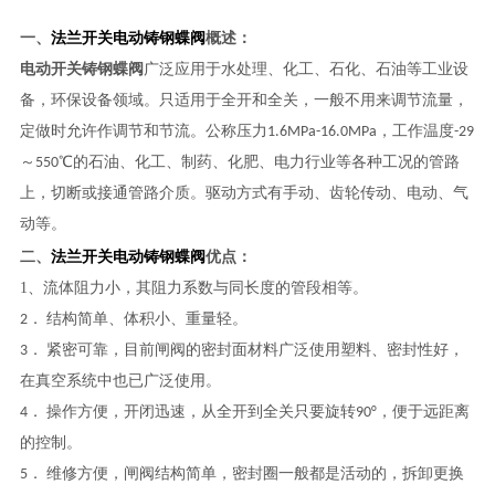
法兰开关电动铸钢蝶阀
一、
概述：
电动开关铸钢蝶阀
广泛应用于水处理、化工、石化、石油等工业设
备，环保设备领域。
只适用于全开和全关，一般不用来调节流量，
定做时允许作调节和节流。公称压力1.6MPa-16.0MPa，工作温度-29
～550℃的石油、化工、制药、化肥、电力行业等各种工况的管路
上，切断或接通管路介质。
驱动方式有手动、齿轮传动、电动、气
动等。
法兰开关电动铸钢蝶阀
二、
优点：
1、
流体阻力小，其阻力系数与同长度的管段相等。
2． 结构简单、体积小、重量轻。
3． 紧密可靠，目前闸阀的密封面材料广泛使用塑料、密封性好，
在真空系统中也已广泛使用。
4． 操作方便，开闭迅速，
从全开到全关只要旋转90°，便于远距离
的控制。
5． 维修方便，闸阀结构简单，密封圈一般都是活动的，拆卸更换