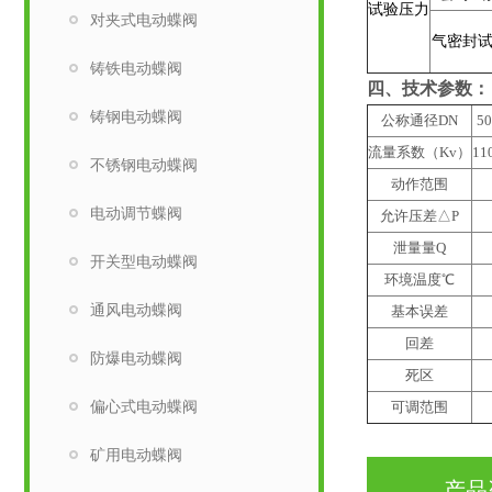
试验压力
对夹式电动蝶阀
气密封
铸铁电动蝶阀
四、技术参数：
铸钢电动蝶阀
公称通径DN
50
流量系数（Kv）
11
不锈钢电动蝶阀
动作范围
电动调节蝶阀
允许压差△P
泄量量Q
开关型电动蝶阀
环境温度℃
通风电动蝶阀
基本误差
回差
防爆电动蝶阀
死区
偏心式电动蝶阀
可调范围
矿用电动蝶阀
产品