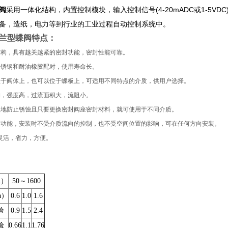
阀
采用一体化结构，内置控制模块，输入控制信号(4-20mADC或1-5
备，造纸，电力等到行业的工业过程自动控制系统中。
兰型蝶阀
特点：
结构，具有越关越紧的密封功能，密封性能可靠。
不锈钢和耐油橡胶配对，使用寿命长。
位于阀体上，也可以位于蝶板上，可适用不同特点的介质，供用户选择。
构，强度高，过流面积大，流阻小。
效地防止锈蚀且只要更换密封阀座密封材料，就可使用于不同介质。
封功能，安装时不受介质流向的控制，也不受空间位置的影响，可在任何方向安装。
灵活，省力，方便。
m）
50～1600
a）
0.6
1.0
1.6
验
0.9
1.5
2.4
验
0.66
1.1
1.76