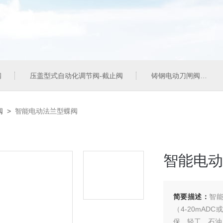
阀
压盖型式自动化调节阀-截止阀
铸钢电动刀闸阀
阀
>
智能电动法兰型蝶阀
智能电动
简要描述：
智
（4-20mA
保，轻工，石油