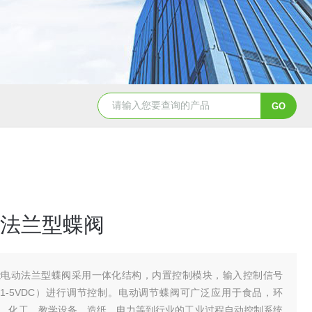
造纸行业电动刀闸阀选型
dn200湖泉电动截止阀
一体
法兰型蝶阀
能电动法兰型蝶阀采用一体化结构，内置控制模块，输入控制信号
DC或1-5VDC）进行调节控制。电动调节蝶阀可广泛应用于食品，环
，化工，教学设备，造纸，电力等到行业的工业过程自动控制系统