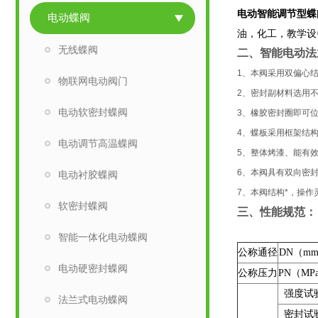
电动智能调节型蝶
电动蝶阀
油，化工，教学设
无线蝶阀
二、
智能电动法
1、本阀采用双偏心
物联网电动阀门
2、密封副材料选用
电动软密封蝶阀
3、橡胶密封圈即可
4、蝶板采用框架结
电动调节高温蝶阀
5、整体烤漆、能有
6、本阀具有双向密
电动衬胶蝶阀
7、本阀结构*，操作
软密封蝶阀
三、性能规范：
智能一体化电动蝶阀
公称通径
DN（m
电动硬密封蝶阀
公称压力
PN（MP
强度试
法兰式电动蝶阀
密封试