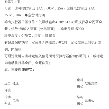
SHUT（闭）
可选：①可控硅输出（AC，600V，25A）②继电器输出（AC，
250V，10A）◆定货时指明
输出执行器位置信号：低漂移输出4-20mADC对应执行器全闭至全
开，信号*与输入隔离（光电隔离），输出负载≤500Ω
环境温度：0-70℃，湿度：35-85%
有超温保护功能：定位器壳内温度≥70℃时，定位器停止对执行器
的开闭控制
可通过按键自由标定输入信号所对应执行器的动作区间（一般标定
为电动执行器全闭、全开位置）
五、
主要性能规范：
密封
压力
低压
软密封型
形式
环境
传动
结构
电动
三偏心
形式
形式