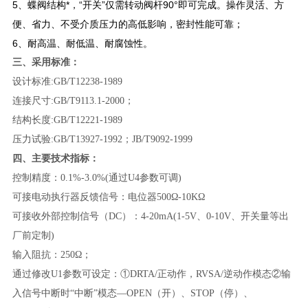
5、蝶阀结构*，“开关”仅需转动阀杆90°即可完成。操作灵活、方
便、省力、不受介质压力的高低影响，密封性能可靠；
6、耐高温、耐低温、耐腐蚀性。
三、采用标准：
设计标准:GB/T12238-1989
连接尺寸:GB/T9113.1-2000；
结构长度:GB/T12221-1989
压力试验:GB/T13927-1992；JB/T9092-1999
四、主要技术指标：
控制精度：0.1%-3.0%(通过U4参数可调)
可接电动执行器反馈信号：电位器500Ω-10KΩ
可接收外部控制信号（DC）：4-20mA(1-5V、0-10V、开关量等出
厂前定制)
输入阻抗：250Ω；
通过修改U1参数可设定：①DRTA/正动作，RVSA/逆动作模态②输
入信号中断时“中断”模态—OPEN（开）、STOP（停）、