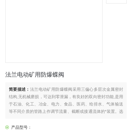
法兰电动矿用防爆蝶阀
简要描述：
法兰电动矿用防爆蝶阀采用三偏心多层次金属密封
结构,无机械磨损，可达到零泄漏，有良好的双向密封功能,是用
于石油、化工、冶金、电力、食品、医药、给排水、气体输送
等不同介质的管路上作调节流量、截断或接通流体的*装置。选
用不同的材质，可分别适用于水、污水、海水、空气、蒸汽、
煤气、可燃气体、腐蚀性介质、油品及食品等介质，工作温度
产品型号：