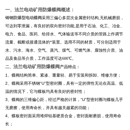
一、
法兰电动矿用防爆蝶阀
概述：
铸钢防爆型电动蝶阀
采用三偏心多层次金属密封结构,无机械磨损，
可达到零泄漏，有良好的双向密封功能,是用于石油、化工、冶金、
电力、食品、医药、给排水、气体输送等不同介质的管路上作调节
流量、截断或接通流体的*装置。选用不同的材质，可分别适用于
水、污水、海水、空气、蒸汽、煤气、可燃气体、腐蚀性介质、油
品及食品等介质，工作温度可达600℃。
法兰电动矿用防爆蝶阀
二、
产品特点：
1、蝶阀结构简单、紧凑、重量轻、易于安装和拆卸、维修方便；
2、蝶阀采用不锈钢“U”型密封圈，具有一定的弹性无论在高温、低
温的情况下，它与蝶板均具有良好的密封性；
3、蝶阀的三维偏心距，经过严格的计算，“U”型密封圈与蝶板几乎
无磨擦，使用寿命长，并具有越关越紧的功能；
4、蝶板密封面采用堆焊钴基硬质合金，密封面耐磨损，使用寿命
长；