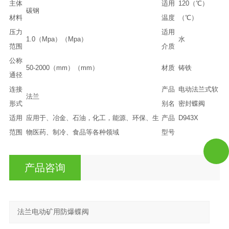
主体
适用
120（℃）
碳钢
材料
温度
（℃）
压力
适用
1.0（Mpa）（Mpa）
水
范围
介质
公称
50-2000（mm）（mm）
材质
铸铁
通径
连接
产品
电动法兰式软
法兰
形式
别名
密封蝶阀
适用
应用于、冶金、石油，化工，能源、环保、生
产品
D943X
范围
物医药、制冷、食品等各种领域
型号
产品咨询